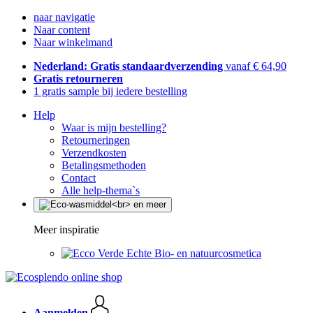
naar navigatie
Naar content
Naar winkelmand
Nederland: Gratis standaardverzending
vanaf € 64,90
Gratis retourneren
1 gratis sample bij iedere bestelling
Help
Waar is mijn bestelling?
Retourneringen
Verzendkosten
Betalingsmethoden
Contact
Alle help-thema`s
Meer inspiratie
Echte Bio- en natuurcosmetica
Aanmelden