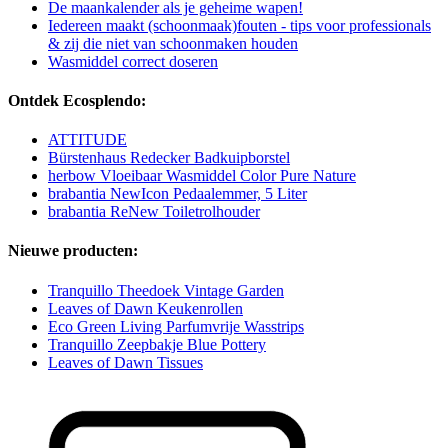
De maankalender als je geheime wapen!
Iedereen maakt (schoonmaak)fouten - tips voor professionals
& zij die niet van schoonmaken houden
Wasmiddel correct doseren
Ontdek Ecosplendo:
ATTITUDE
Bürstenhaus Redecker Badkuipborstel
herbow Vloeibaar Wasmiddel Color Pure Nature
brabantia NewIcon Pedaalemmer, 5 Liter
brabantia ReNew Toiletrolhouder
Nieuwe producten:
Tranquillo Theedoek Vintage Garden
Leaves of Dawn Keukenrollen
Eco Green Living Parfumvrije Wasstrips
Tranquillo Zeepbakje Blue Pottery
Leaves of Dawn Tissues