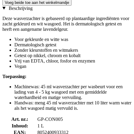
Voeg beide toe aan het winkelmandje
Beschrijving
Deze wasverzachter is gebaseerd op plantaardige ingrediënten voor
zacht gekleurd en wit wasgoed. Het is dermatologisch getest en
heeft een aangename lavendelgeur.
Voor gekleurde en witte was
Dermatologisch getest
Zonder kleurstoffen en witmakers
Getest op nikkel, chroom en kobalt
Vrij van EDTA, chloor, fosfor en enzymen
Vegan
Toepassing:
Machinewas:
45 ml wasverzachter per wasbeurt voor een
lading van 4 - 5 kg wasgoed met een gemiddelde
waterhardheid en matige vervuiling.
Handwas: meng 45 ml wasverzachter met 10 liter warm water
als het wasgoed matig vervuild is.
Art. nr.:
GP-CON005
Inhoud:
1 L
EAN:
8052400933312