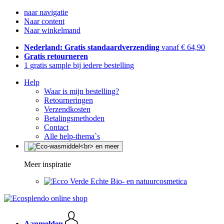
naar navigatie
Naar content
Naar winkelmand
Nederland: Gratis standaardverzending
vanaf € 64,90
Gratis retourneren
1 gratis sample bij iedere bestelling
Help
Waar is mijn bestelling?
Retourneringen
Verzendkosten
Betalingsmethoden
Contact
Alle help-thema`s
Meer inspiratie
Echte Bio- en natuurcosmetica
Aanmelden