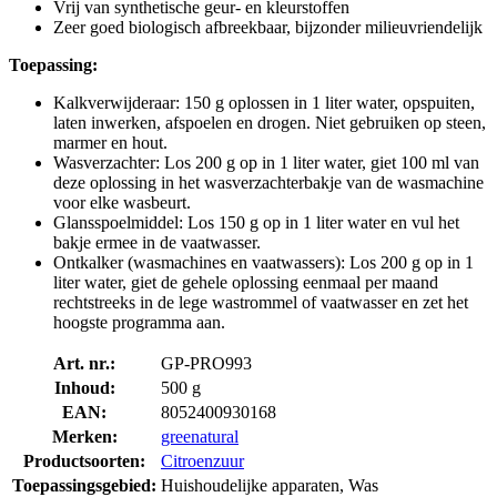
Vrij van synthetische geur- en kleurstoffen
Zeer goed biologisch afbreekbaar, bijzonder milieuvriendelijk
Toepassing:
Kalkverwijderaar: 150 g oplossen in 1 liter water, opspuiten,
laten inwerken, afspoelen en drogen. Niet gebruiken op steen,
marmer en hout.
Wasverzachter: Los 200 g op in 1 liter water, giet 100 ml van
deze oplossing in het wasverzachterbakje van de wasmachine
voor elke wasbeurt.
Glansspoelmiddel: Los 150 g op in 1 liter water en vul het
bakje ermee in de vaatwasser.
Ontkalker (wasmachines en vaatwassers): Los 200 g op in 1
liter water, giet de gehele oplossing eenmaal per maand
rechtstreeks in de lege wastrommel of vaatwasser en zet het
hoogste programma aan.
Art. nr.:
GP-PRO993
Inhoud:
500 g
EAN:
8052400930168
Merken:
greenatural
Productsoorten:
Citroenzuur
Toepassingsgebied:
Huishoudelijke apparaten, Was