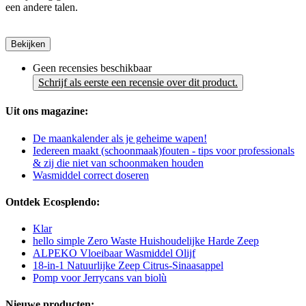
een andere talen.
Bekijken
Geen recensies beschikbaar
Schrijf als eerste een recensie over dit product.
Uit ons magazine:
De maankalender als je geheime wapen!
Iedereen maakt (schoonmaak)fouten - tips voor professionals
& zij die niet van schoonmaken houden
Wasmiddel correct doseren
Ontdek Ecosplendo:
Klar
hello simple Zero Waste Huishoudelijke Harde Zeep
ALPEKO Vloeibaar Wasmiddel Olijf
18-in-1 Natuurlijke Zeep Citrus-Sinaasappel
Pomp voor Jerrycans van biolù
Nieuwe producten: