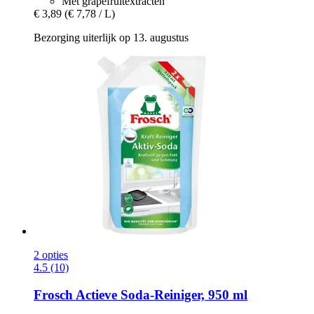
Met grapefruitextracten
€ 3,89
(€ 7,78 / L)
Bezorging uiterlijk op 13. augustus
2 opties
4.5 (10)
Frosch
Actieve Soda-​Reiniger, 950 ml