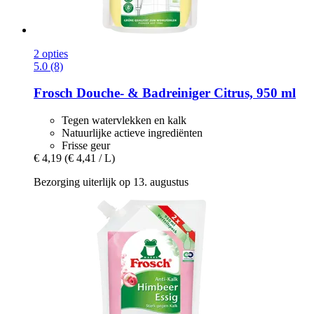
2 opties
5.0 (8)
Frosch
Douche-​ & Badreiniger Citrus, 950 ml
Tegen watervlekken en kalk
Natuurlijke actieve ingrediënten
Frisse geur
€ 4,19
(€ 4,41 / L)
Bezorging uiterlijk op 13. augustus