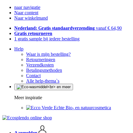
naar navigatie
Naar content
Naar winkelmand
Nederland: Gratis standaardverzending
vanaf € 64,90
Gratis retourneren
1 gratis sample bij iedere bestelling
Help
Waar is mijn bestelling?
Retourneringen
Verzendkosten
Betalingsmethoden
Contact
Alle help-thema`s
Meer inspiratie
Echte Bio- en natuurcosmetica
Aanmelden