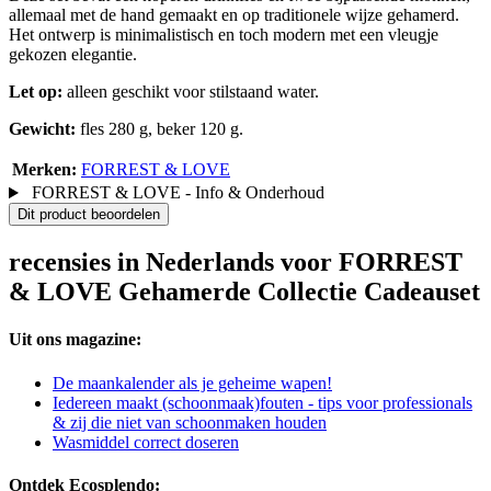
allemaal met de hand gemaakt en op traditionele wijze gehamerd.
Het ontwerp is minimalistisch en toch modern met een vleugje
gekozen elegantie.
Let op:
alleen geschikt voor stilstaand water.
Gewicht:
fles 280 g, beker 120 g.
Merken:
FORREST & LOVE
FORREST & LOVE - Info & Onderhoud
Dit product beoordelen
recensies in Nederlands voor FORREST
& LOVE Gehamerde Collectie Cadeauset
Uit ons magazine:
De maankalender als je geheime wapen!
Iedereen maakt (schoonmaak)fouten - tips voor professionals
& zij die niet van schoonmaken houden
Wasmiddel correct doseren
Ontdek Ecosplendo: