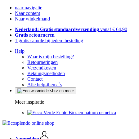
naar navigatie
Naar content
Naar winkelmand
Nederland: Gratis standaardverzending
vanaf € 64,90
Gratis retourneren
1 gratis sample bij iedere bestelling
Help
Waar is mijn bestelling?
Retourneringen
Verzendkosten
Betalingsmethoden
Contact
Alle help-thema`s
Meer inspiratie
Echte Bio- en natuurcosmetica
Aanmelden