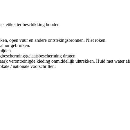
et etiket ter beschikking houden.
ken, open vuur en andere ontstekingsbronnen. Niet roken.
ratuur gebruiken.
mijden.
bescherming/gelaatsbescherming dragen.
erontreinigde kleding onmiddellijk uittrekken. Huid met water afs
kale / nationale voorschriften.