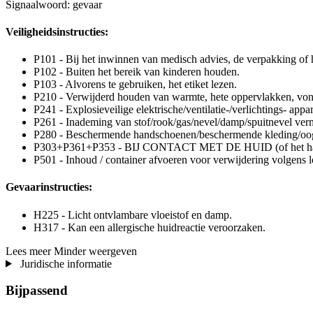
Signaalwoord: gevaar
Veiligheidsinstructies:
P101 - Bij het inwinnen van medisch advies, de verpakking of h
P102 - Buiten het bereik van kinderen houden.
P103 - Alvorens te gebruiken, het etiket lezen.
P210 - Verwijderd houden van warmte, hete oppervlakken, von
P241 - Explosieveilige elektrische/ventilatie-/verlichtings- appa
P261 - Inademing van stof/rook/gas/nevel/damp/spuitnevel ver
P280 - Beschermende handschoenen/beschermende kleding/oog
P303+P361+P353 - BIJ CONTACT MET DE HUID (of het haar): v
P501 - Inhoud / container afvoeren voor verwijdering volgens lo
Gevaarinstructies:
H225 - Licht ontvlambare vloeistof en damp.
H317 - Kan een allergische huidreactie veroorzaken.
Lees meer
Minder weergeven
Juridische informatie
Bijpassend