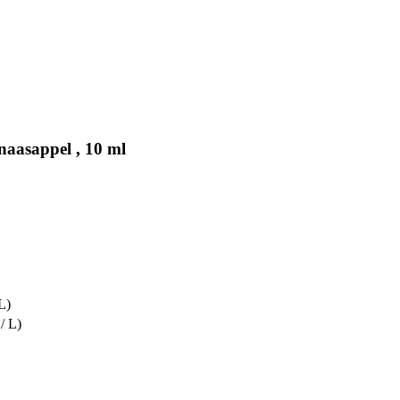
naasappel , 10 ml
L)
/ L)