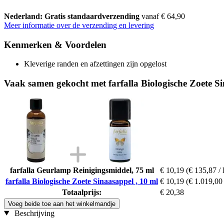
Nederland: Gratis standaardverzending
vanaf € 64,90
Meer informatie over de verzending en levering
Kenmerken & Voordelen
Kleverige randen en afzettingen zijn opgelost
Vaak samen gekocht met farfalla Biologische Zoete Si
farfalla Geurlamp Reinigingsmiddel, 75 ml
€ 10,19
(€ 135,87 / 
farfalla Biologische Zoete Sinaasappel , 10 ml
€ 10,19
(€ 1.019,00 
Totaalprijs:
€ 20,38
Voeg beide toe aan het winkelmandje
Beschrijving