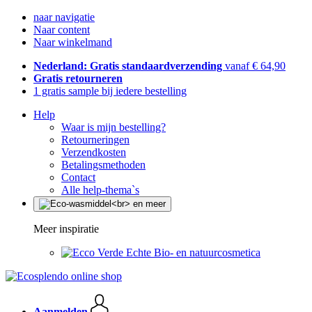
naar navigatie
Naar content
Naar winkelmand
Nederland: Gratis standaardverzending
vanaf € 64,90
Gratis retourneren
1 gratis sample bij iedere bestelling
Help
Waar is mijn bestelling?
Retourneringen
Verzendkosten
Betalingsmethoden
Contact
Alle help-thema`s
Meer inspiratie
Echte Bio- en natuurcosmetica
Aanmelden