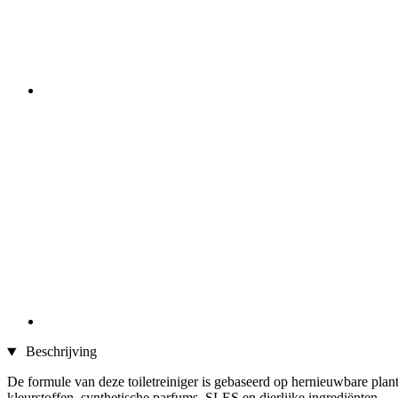
Beschrijving
De formule van deze toiletreiniger is gebaseerd op hernieuwbare planta
kleurstoffen, synthetische parfums, SLES en dierlijke ingrediënten.