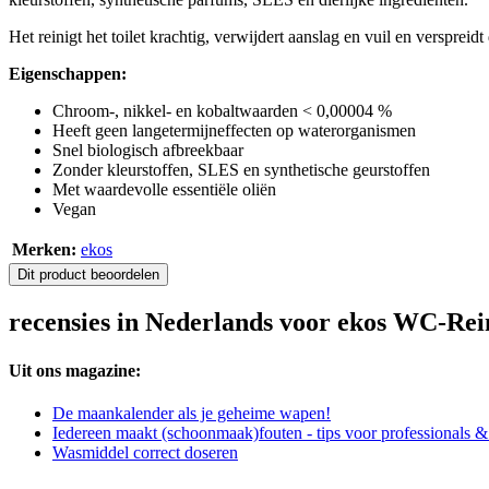
Het reinigt het toilet krachtig, verwijdert aanslag en vuil en verspre
Eigenschappen:
Chroom-, nikkel- en kobaltwaarden < 0,00004 %
Heeft geen langetermijneffecten op waterorganismen
Snel biologisch afbreekbaar
Zonder kleurstoffen, SLES en synthetische geurstoffen
Met waardevolle essentiële oliën
Vegan
Merken:
ekos
Dit product beoordelen
recensies in Nederlands voor ekos WC-Rei
Uit ons magazine:
De maankalender als je geheime wapen!
Iedereen maakt (schoonmaak)fouten - tips voor professionals 
Wasmiddel correct doseren