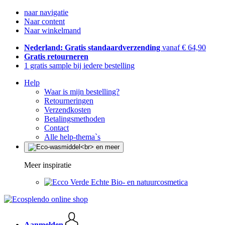
naar navigatie
Naar content
Naar winkelmand
Nederland: Gratis standaardverzending
vanaf € 64,90
Gratis retourneren
1 gratis sample bij iedere bestelling
Help
Waar is mijn bestelling?
Retourneringen
Verzendkosten
Betalingsmethoden
Contact
Alle help-thema`s
Meer inspiratie
Echte Bio- en natuurcosmetica
Aanmelden