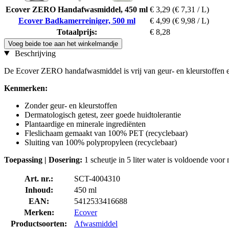
Ecover ZERO Handafwasmiddel, 450 ml
€ 3,29
(€ 7,31 / L)
Ecover Badkamerreiniger, 500 ml
€ 4,99
(€ 9,98 / L)
Totaalprijs:
€ 8,28
Voeg beide toe aan het winkelmandje
Beschrijving
De Ecover ZERO handafwasmiddel is vrij van geur- en kleurstoffen en
Kenmerken:
Zonder geur- en kleurstoffen
Dermatologisch getest, zeer goede huidtolerantie
Plantaardige en minerale ingrediënten
Fleslichaam gemaakt van 100% PET (recyclebaar)
Sluiting van 100% polypropyleen (recyclebaar)
Toepassing | Dosering:
1 scheutje in 5 liter water is voldoende voor
Art. nr.:
SCT-4004310
Inhoud:
450 ml
EAN:
5412533416688
Merken:
Ecover
Productsoorten:
Afwasmiddel