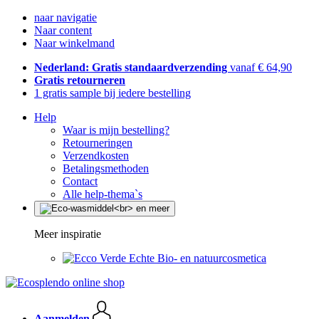
naar navigatie
Naar content
Naar winkelmand
Nederland: Gratis standaardverzending
vanaf € 64,90
Gratis retourneren
1 gratis sample bij iedere bestelling
Help
Waar is mijn bestelling?
Retourneringen
Verzendkosten
Betalingsmethoden
Contact
Alle help-thema`s
Meer inspiratie
Echte Bio- en natuurcosmetica
Aanmelden