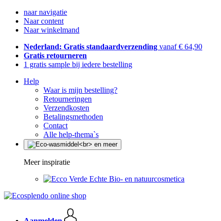
naar navigatie
Naar content
Naar winkelmand
Nederland: Gratis standaardverzending
vanaf € 64,90
Gratis retourneren
1 gratis sample bij iedere bestelling
Help
Waar is mijn bestelling?
Retourneringen
Verzendkosten
Betalingsmethoden
Contact
Alle help-thema`s
Meer inspiratie
Echte Bio- en natuurcosmetica
Aanmelden