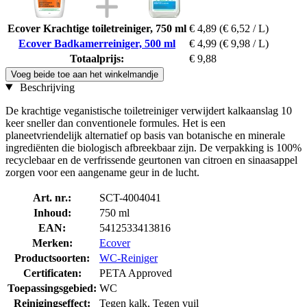
Ecover Krachtige toiletreiniger, 750 ml
€ 4,89
(€ 6,52 / L)
Ecover Badkamerreiniger, 500 ml
€ 4,99
(€ 9,98 / L)
Totaalprijs:
€ 9,88
Voeg beide toe aan het winkelmandje
Beschrijving
De krachtige veganistische toiletreiniger verwijdert kalkaanslag 10
keer sneller dan conventionele formules. Het is een
planeetvriendelijk alternatief op basis van botanische en minerale
ingrediënten die biologisch afbreekbaar zijn. De verpakking is 100%
recyclebaar en de verfrissende geurtonen van citroen en sinaasappel
zorgen voor een aangename geur in de lucht.
Art. nr.:
SCT-4004041
Inhoud:
750 ml
EAN:
5412533413816
Merken:
Ecover
Productsoorten:
WC-Reiniger
Certificaten:
PETA Approved
Toepassingsgebied:
WC
Reinigingseffect:
Tegen kalk, Tegen vuil