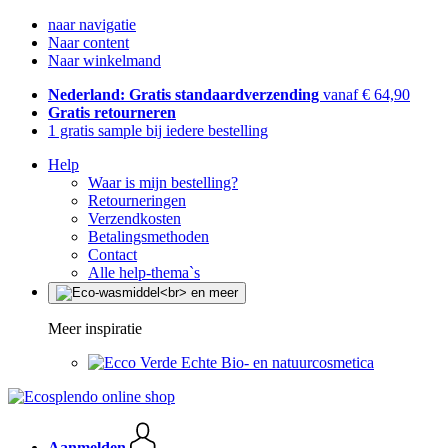
naar navigatie
Naar content
Naar winkelmand
Nederland: Gratis standaardverzending
vanaf € 64,90
Gratis retourneren
1 gratis sample bij iedere bestelling
Help
Waar is mijn bestelling?
Retourneringen
Verzendkosten
Betalingsmethoden
Contact
Alle help-thema`s
Meer inspiratie
Echte Bio- en natuurcosmetica
Aanmelden