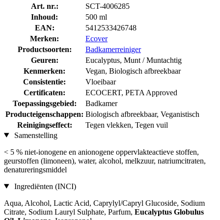
Art. nr.:
SCT-4006285
Inhoud:
500 ml
EAN:
5412533426748
Merken:
Ecover
Productsoorten:
Badkamerreiniger
Geuren:
Eucalyptus, Munt / Muntachtig
Kenmerken:
Vegan, Biologisch afbreekbaar
Consistentie:
Vloeibaar
Certificaten:
ECOCERT, PETA Approved
Toepassingsgebied:
Badkamer
Producteigenschappen:
Biologisch afbreekbaar, Veganistisch
Reinigingseffect:
Tegen vlekken, Tegen vuil
Samenstelling
< 5 % niet-ionogene en anionogene oppervlakteactieve stoffen,
geurstoffen (limoneen), water, alcohol, melkzuur, natriumcitraten,
denatureringsmiddel
Ingrediënten (INCI)
Aqua, Alcohol, Lactic Acid, Caprylyl/Capryl Glucoside, Sodium
Citrate, Sodium Lauryl Sulphate, Parfum,
Eucalyptus Globulus