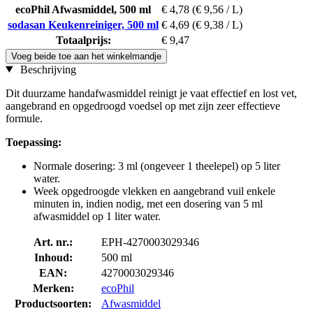
ecoPhil Afwasmiddel, 500 ml
€ 4,78
(€ 9,56 / L)
sodasan Keukenreiniger, 500 ml
€ 4,69
(€ 9,38 / L)
Totaalprijs:
€ 9,47
Voeg beide toe aan het winkelmandje
Beschrijving
Dit duurzame handafwasmiddel reinigt je vaat effectief en lost vet,
aangebrand en opgedroogd voedsel op met zijn zeer effectieve
formule.
Toepassing:
Normale dosering: 3 ml (ongeveer 1 theelepel) op 5 liter
water.
Week opgedroogde vlekken en aangebrand vuil enkele
minuten in, indien nodig, met een dosering van 5 ml
afwasmiddel op 1 liter water.
Art. nr.:
EPH-4270003029346
Inhoud:
500 ml
EAN:
4270003029346
Merken:
ecoPhil
Productsoorten:
Afwasmiddel