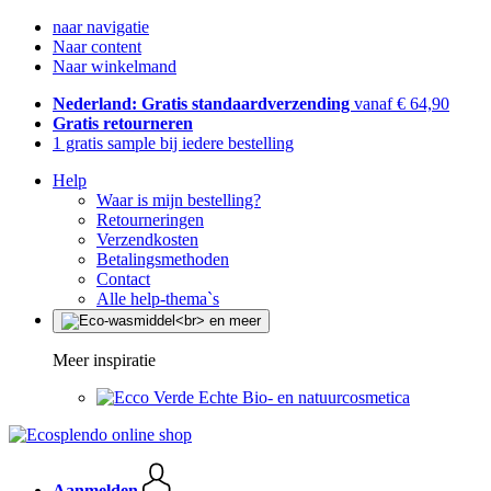
naar navigatie
Naar content
Naar winkelmand
Nederland: Gratis standaardverzending
vanaf € 64,90
Gratis retourneren
1 gratis sample bij iedere bestelling
Help
Waar is mijn bestelling?
Retourneringen
Verzendkosten
Betalingsmethoden
Contact
Alle help-thema`s
Meer inspiratie
Echte Bio- en natuurcosmetica
Aanmelden