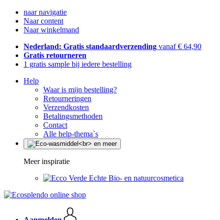
naar navigatie
Naar content
Naar winkelmand
Nederland: Gratis standaardverzending
vanaf € 64,90
Gratis retourneren
1 gratis sample bij iedere bestelling
Help
Waar is mijn bestelling?
Retourneringen
Verzendkosten
Betalingsmethoden
Contact
Alle help-thema`s
Meer inspiratie
Echte Bio- en natuurcosmetica
Aanmelden