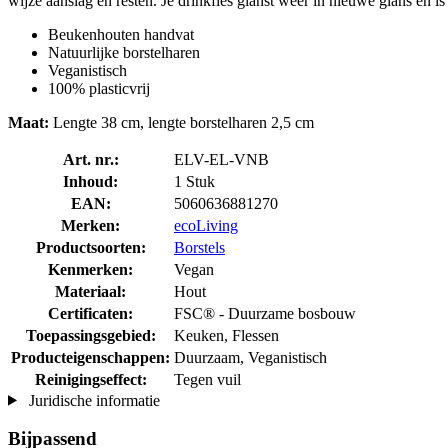
wijze aanslag en resten. Je drinkfles glanst weer in nieuwe glans en i
Beukenhouten handvat
Natuurlijke borstelharen
Veganistisch
100% plasticvrij
Maat:
Lengte 38 cm, lengte borstelharen 2,5 cm
Art. nr.:
ELV-EL-VNB
Inhoud:
1 Stuk
EAN:
5060636881270
Merken:
ecoLiving
Productsoorten:
Borstels
Kenmerken:
Vegan
Materiaal:
Hout
Certificaten:
FSC® - Duurzame bosbouw
Toepassingsgebied:
Keuken, Flessen
Producteigenschappen:
Duurzaam, Veganistisch
Reinigingseffect:
Tegen vuil
Juridische informatie
Bijpassend