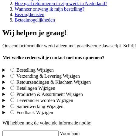
Hoe gaat retourneren in zijn werk in Nederland?
Wanneer ontvang ik mijn bestelling?
Bezorgdiensten
Betaalmogelijkheden
Wij helpen je graag!
Ons contactformulier werkt alleen met geactiveerde Javascript. Schri
Met welke reden wil je contact met ons opnemen?
Bestelling
Wijzigen
Verzending & Levering
Wijzigen
Retourzendingen & Klachten
Wijzigen
Betalingen
Wijzigen
Producten & Assortiment
Wijzigen
Leverancier worden
Wijzigen
Samenwerking
Wijzigen
Feedback
Wijzigen
Wij hebben nog de volgende informatie nodig:
Voornaam