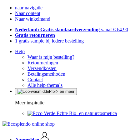
naar navigatie
Naar content
Naar winkelmand
Nederland: Gratis standaardverzending
vanaf € 64,90
Gratis retourneren
1 gratis sample bij iedere bestelling
Help
Waar is mijn bestelling?
Retourneringen
Verzendkosten
Betalingsmethoden
Contact
Alle help-thema`s
Meer inspiratie
Echte Bio- en natuurcosmetica
Aanmelden