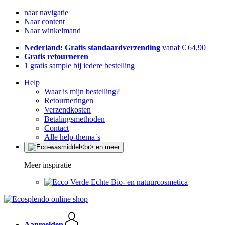
naar navigatie
Naar content
Naar winkelmand
Nederland: Gratis standaardverzending
vanaf € 64,90
Gratis retourneren
1 gratis sample bij iedere bestelling
Help
Waar is mijn bestelling?
Retourneringen
Verzendkosten
Betalingsmethoden
Contact
Alle help-thema`s
Meer inspiratie
Echte Bio- en natuurcosmetica
Aanmelden