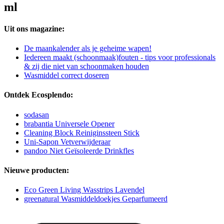
ml
Uit ons magazine:
De maankalender als je geheime wapen!
Iedereen maakt (schoonmaak)fouten - tips voor professionals
& zij die niet van schoonmaken houden
Wasmiddel correct doseren
Ontdek Ecosplendo:
sodasan
brabantia Universele Opener
Cleaning Block Reiniginssteen Stick
Uni-Sapon Vetverwijderaar
pandoo Niet Geïsoleerde Drinkfles
Nieuwe producten:
Eco Green Living Wasstrips Lavendel
greenatural Wasmiddeldoekjes Geparfumeerd