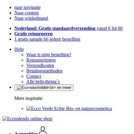
naar navigatie
Naar content
Naar winkelmand
Nederland: Gratis standaardverzending
vanaf € 64,90
Gratis retourneren
1 gratis sample bij iedere bestelling
Help
Waar is mijn bestelling?
Retourneringen
Verzendkosten
Betalingsmethoden
Contact
Alle help-thema`s
Meer inspiratie
Echte Bio- en natuurcosmetica
Aanmelden