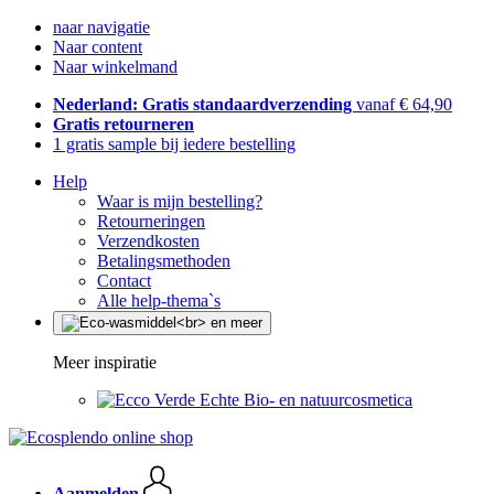
naar navigatie
Naar content
Naar winkelmand
Nederland: Gratis standaardverzending
vanaf € 64,90
Gratis retourneren
1 gratis sample bij iedere bestelling
Help
Waar is mijn bestelling?
Retourneringen
Verzendkosten
Betalingsmethoden
Contact
Alle help-thema`s
Meer inspiratie
Echte Bio- en natuurcosmetica
Aanmelden