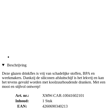
Beschrijving
Deze glazen drinkfles is vrij van schadelijke stoffen, BPA en
weekmakers. Dankzij de siliconen afsluitschijf is het lekvrij en kan
het tevens gevuld worden met koolzuurhoudende dranken. Met een
mooi en stijlvol ontwerp!
Art. nr.:
XMW-CAR-10041602101
Inhoud:
1 Stuk
EAN:
4260690340213