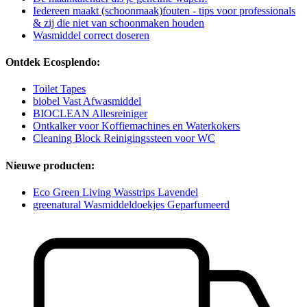
Iedereen maakt (schoonmaak)fouten - tips voor professionals
& zij die niet van schoonmaken houden
Wasmiddel correct doseren
Ontdek Ecosplendo:
Toilet Tapes
biobel Vast Afwasmiddel
BIOCLEAN Allesreiniger
Ontkalker voor Koffiemachines en Waterkokers
Cleaning Block Reinigingssteen voor WC
Nieuwe producten:
Eco Green Living Wasstrips Lavendel
greenatural Wasmiddeldoekjes Geparfumeerd