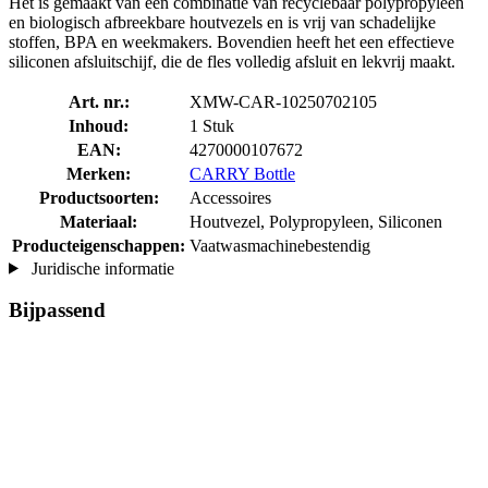
Het is gemaakt van een combinatie van recyclebaar polypropyleen
en biologisch afbreekbare houtvezels en is vrij van schadelijke
stoffen, BPA en weekmakers. Bovendien heeft het een effectieve
siliconen afsluitschijf, die de fles volledig afsluit en lekvrij maakt.
Art. nr.:
XMW-CAR-10250702105
Inhoud:
1 Stuk
EAN:
4270000107672
Merken:
CARRY Bottle
Productsoorten:
Accessoires
Materiaal:
Houtvezel, Polypropyleen, Siliconen
Producteigenschappen:
Vaatwasmachinebestendig
Juridische informatie
Bijpassend