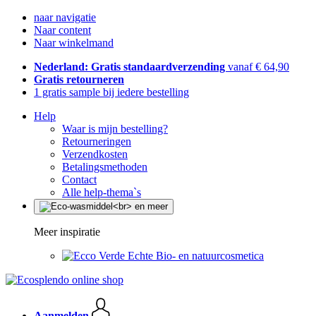
naar navigatie
Naar content
Naar winkelmand
Nederland: Gratis standaardverzending
vanaf € 64,90
Gratis retourneren
1 gratis sample bij iedere bestelling
Help
Waar is mijn bestelling?
Retourneringen
Verzendkosten
Betalingsmethoden
Contact
Alle help-thema`s
Meer inspiratie
Echte Bio- en natuurcosmetica
Aanmelden