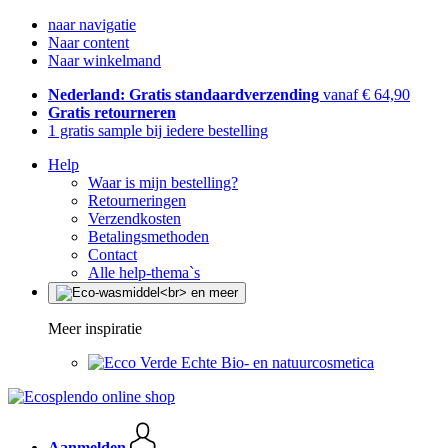
naar navigatie
Naar content
Naar winkelmand
Nederland: Gratis standaardverzending
vanaf € 64,90
Gratis retourneren
1 gratis sample bij iedere bestelling
Help
Waar is mijn bestelling?
Retourneringen
Verzendkosten
Betalingsmethoden
Contact
Alle help-thema`s
Meer inspiratie
Echte Bio- en natuurcosmetica
Aanmelden