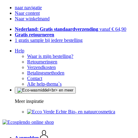
naar navigatie
Naar content
Naar winkelmand
Nederland: Gratis standaardverzending
vanaf € 64,90
Gratis retourneren
1 gratis sample bij iedere bestelling
Help
Waar is mijn bestelling?
Retourneringen
Verzendkosten
Betalingsmethoden
Contact
Alle help-thema`s
Meer inspiratie
Echte Bio- en natuurcosmetica
Aanmelden