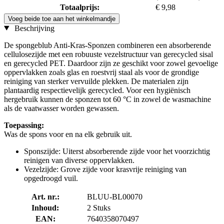
Totaalprijs:
€ 9,98
Voeg beide toe aan het winkelmandje
Beschrijving
De spongeblub Anti-Kras-Sponzen combineren een absorberende
cellulosezijde met een robuuste vezelstructuur van gerecycled sisal
en gerecycled PET. Daardoor zijn ze geschikt voor zowel gevoelige
oppervlakken zoals glas en roestvrij staal als voor de grondige
reiniging van sterker vervuilde plekken. De materialen zijn
plantaardig respectievelijk gerecycled. Voor een hygiënisch
hergebruik kunnen de sponzen tot 60 °C in zowel de wasmachine
als de vaatwasser worden gewassen.
Toepassing:
Was de spons voor en na elk gebruik uit.
Sponszijde: Uiterst absorberende zijde voor het voorzichtig
reinigen van diverse oppervlakken.
Vezelzijde: Grove zijde voor krasvrije reiniging van
opgedroogd vuil.
Art. nr.:
BLUU-BL00070
Inhoud:
2 Stuks
EAN:
7640358070497