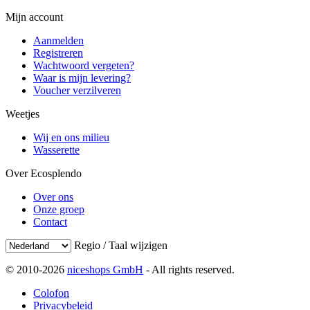
Mijn account
Aanmelden
Registreren
Wachtwoord vergeten?
Waar is mijn levering?
Voucher verzilveren
Weetjes
Wij en ons milieu
Wasserette
Over Ecosplendo
Over ons
Onze groep
Contact
Regio / Taal wijzigen
© 2010-2026
niceshops GmbH
- All rights reserved.
Colofon
Privacybeleid