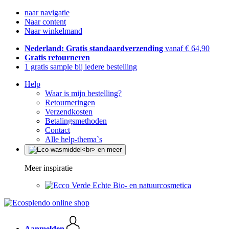
naar navigatie
Naar content
Naar winkelmand
Nederland: Gratis standaardverzending
vanaf € 64,90
Gratis retourneren
1 gratis sample bij iedere bestelling
Help
Waar is mijn bestelling?
Retourneringen
Verzendkosten
Betalingsmethoden
Contact
Alle help-thema`s
Meer inspiratie
Echte Bio- en natuurcosmetica
Aanmelden