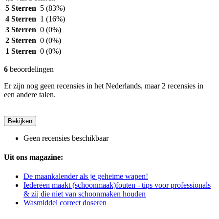
5 Sterren
5
(83%)
4 Sterren
1
(16%)
3 Sterren
0
(0%)
2 Sterren
0
(0%)
1 Sterren
0
(0%)
6
beoordelingen
Er zijn nog geen recensies in het Nederlands, maar 2 recensies in
een andere talen.
Bekijken
Geen recensies beschikbaar
Uit ons magazine:
De maankalender als je geheime wapen!
Iedereen maakt (schoonmaak)fouten - tips voor professionals
& zij die niet van schoonmaken houden
Wasmiddel correct doseren