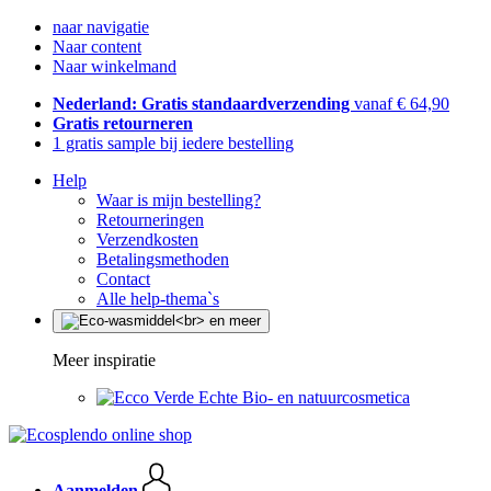
naar navigatie
Naar content
Naar winkelmand
Nederland: Gratis standaardverzending
vanaf € 64,90
Gratis retourneren
1 gratis sample bij iedere bestelling
Help
Waar is mijn bestelling?
Retourneringen
Verzendkosten
Betalingsmethoden
Contact
Alle help-thema`s
Meer inspiratie
Echte Bio- en natuurcosmetica
Aanmelden