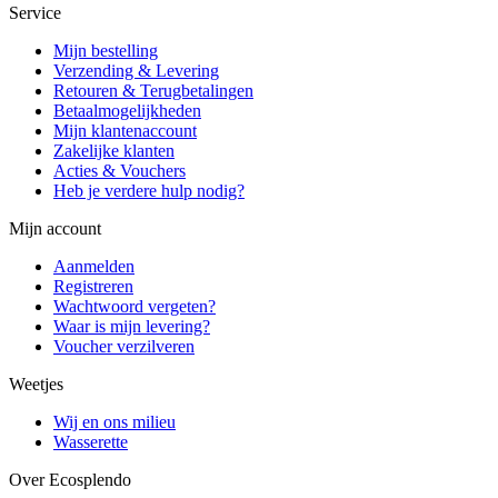
Service
Mijn bestelling
Verzending & Levering
Retouren & Terugbetalingen
Betaalmogelijkheden
Mijn klantenaccount
Zakelijke klanten
Acties & Vouchers
Heb je verdere hulp nodig?
Mijn account
Aanmelden
Registreren
Wachtwoord vergeten?
Waar is mijn levering?
Voucher verzilveren
Weetjes
Wij en ons milieu
Wasserette
Over Ecosplendo