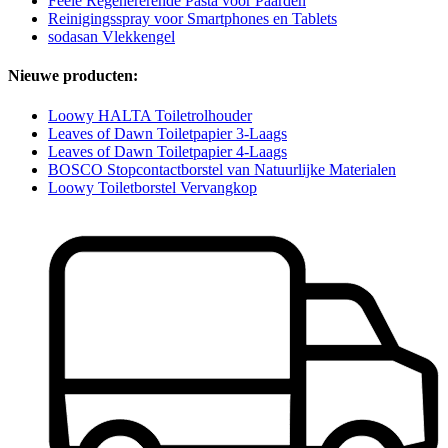
Feele Regenererende Pasta voor Paarden
Reinigingsspray voor Smartphones en Tablets
sodasan Vlekkengel
Nieuwe producten:
Loowy HALTA Toiletrolhouder
Leaves of Dawn Toiletpapier 3-Laags
Leaves of Dawn Toiletpapier 4-Laags
BOSCO Stopcontactborstel van Natuurlijke Materialen
Loowy Toiletborstel Vervangkop