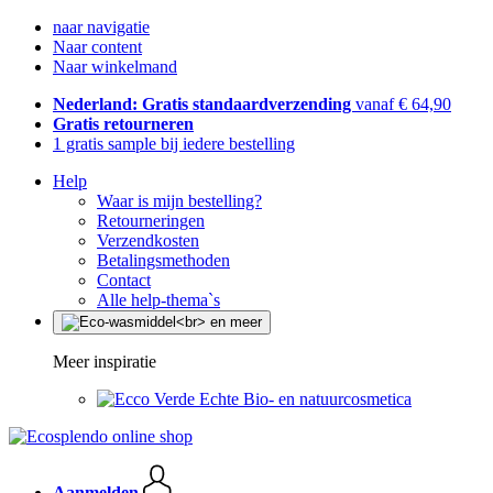
naar navigatie
Naar content
Naar winkelmand
Nederland: Gratis standaardverzending
vanaf € 64,90
Gratis retourneren
1 gratis sample bij iedere bestelling
Help
Waar is mijn bestelling?
Retourneringen
Verzendkosten
Betalingsmethoden
Contact
Alle help-thema`s
Meer inspiratie
Echte Bio- en natuurcosmetica
Aanmelden