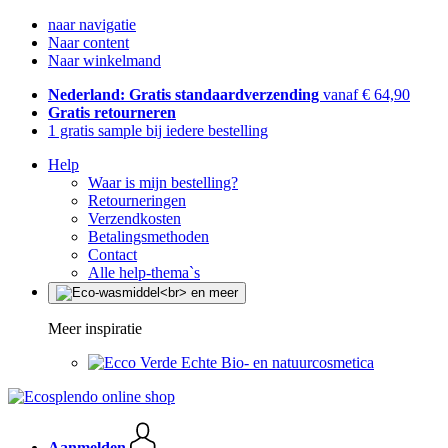
naar navigatie
Naar content
Naar winkelmand
Nederland: Gratis standaardverzending
vanaf € 64,90
Gratis retourneren
1 gratis sample bij iedere bestelling
Help
Waar is mijn bestelling?
Retourneringen
Verzendkosten
Betalingsmethoden
Contact
Alle help-thema`s
Meer inspiratie
Echte Bio- en natuurcosmetica
Aanmelden