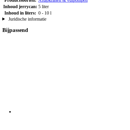
Productsoorten:
Aftapkranen & vulpompen
Inhoud jerrycan:
5 liter
Inhoud in liters:
0 - 10 l
Juridische informatie
Bijpassend