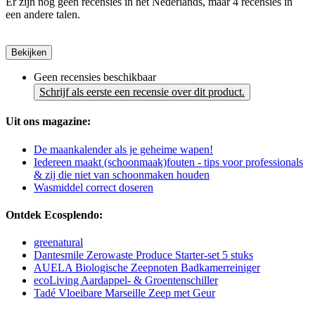
Er zijn nog geen recensies in het Nederlands, maar 4 recensies in
een andere talen.
Bekijken
Geen recensies beschikbaar
Schrijf als eerste een recensie over dit product.
Uit ons magazine:
De maankalender als je geheime wapen!
Iedereen maakt (schoonmaak)fouten - tips voor professionals
& zij die niet van schoonmaken houden
Wasmiddel correct doseren
Ontdek Ecosplendo:
greenatural
Dantesmile Zerowaste Produce Starter-set 5 stuks
AUELA Biologische Zeepnoten Badkamerreiniger
ecoLiving Aardappel- & Groentenschiller
Tadé Vloeibare Marseille Zeep met Geur