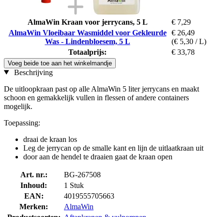
AlmaWin Kraan voor jerrycans, 5 L
€ 7,29
AlmaWin Vloeibaar Wasmiddel voor Gekleurde
€ 26,49
Was - Lindenbloesem, 5 L
(€ 5,30 / L)
Totaalprijs:
€ 33,78
Voeg beide toe aan het winkelmandje
Beschrijving
De uitloopkraan past op alle AlmaWin 5 liter jerrycans en maakt
schoon en gemakkelijk vullen in flessen of andere containers
mogelijk.
Toepassing:
draai de kraan los
Leg de jerrycan op de smalle kant en lijn de uitlaatkraan uit
door aan de hendel te draaien gaat de kraan open
Art. nr.:
BG-267508
Inhoud:
1 Stuk
EAN:
4019555705663
Merken:
AlmaWin