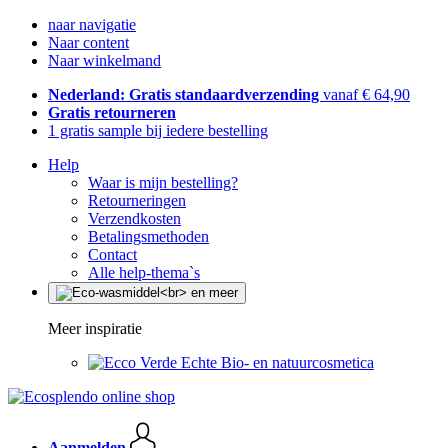
naar navigatie
Naar content
Naar winkelmand
Nederland: Gratis standaardverzending
vanaf € 64,90
Gratis retourneren
1 gratis sample bij iedere bestelling
Help
Waar is mijn bestelling?
Retourneringen
Verzendkosten
Betalingsmethoden
Contact
Alle help-thema`s
Meer inspiratie
Echte Bio- en natuurcosmetica
Aanmelden