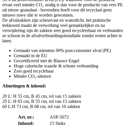
ervan veel minder CO₂ nodig is dan voor de productie van vers PE
uit nieuw granulaat - bovendien hoeft voor dit recyclaat geen
nieuwe ruwe olie te worden gewonnen.
De afvalzakken zijn scheurvast en waterdicht, het praktische
trekkoord maakt de verwerking veel gemakkelijker en na
verwijdering zijn de zakken zeer goed recycleerbaar en verbranden
ze schoon in de afvalverbrandingsinstallatie zonder resten achter te
laten.
Gemaakt van minstens 90% post-consumer afval (PE)
Gemaakt in de EU
Gecertificeerd met de Blauwe Engel
Hoge calorische waarde & schone verbranding
Zeer goed recyclebaar
Minder CO₂-uitstoot
Afmetingen & inhoud:
20 L:
H 55 cm, B 45 cm, rol van 15 zakken
35 L:
H 65 cm, B 55 cm, rol van 15 zakken
60 L:
H 73 cm, B 68 cm, rol van 10 zakken
Art. nr.:
ASP-5072
Inhoud:
15 Stuks