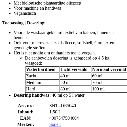
Met biologische plantaardige oliezeep
Voor machine en handwas
Veganistisch
Toepassing | Dosering:
Voor alle wasbaar gekleurd textiel van katoen, linnen en
hennep.
Ook voor microvezels zoals fleece, softshell, Goretex en
gemengde stoffen.
Het is niet nodig om ontharders toe te voegen.
De aanbevolen dosering is gebaseerd op 4,5 kg
wasgoed:
Waterhardheid
Licht vervuild
Normaal vervuild
Zacht
40 ml
60 ml
Medium
50 ml
70 ml
Hard
80 ml
100 ml
Dosering handwas:
40 ml op 5 l water
Art. nr.:
SNT--DE5040
Inhoud:
1,50 L
EAN:
4007547504004
Merken:
Sonett