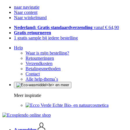
naar navigatie
Naar content
Naar winkelmand
Nederland: Gratis standaardverzending
vanaf € 64,90
Gratis retourneren
1 gratis sample bij iedere bestelling
Help
Waar is mijn bestelling?
Retourneringen
Verzendkosten
Betalingsmethoden
Contact
Alle help-thema`s
Meer inspiratie
Echte Bio- en natuurcosmetica
Aanmelden