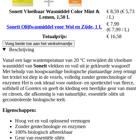
Sonett Vloeibaar Wasmiddel Color Mint &
€ 8,59
(€ 5,73
Lemon, 1,50 L
/ L)
€ 7,99
Sonett Olijfwasmiddel voor Wol en Zijde, 1 L
(€ 7,99 / L)
Totaalprijs:
€ 16,58
Voeg beide toe aan het winkelmandje
Beschrijving
Vanaf een lage wastemperatuur van 20 °C verwijdert dit vloeibare
wasmiddel van
Sonett
vlekken en vuil uit je gekleurde wasgoed!
Met behulp van hoogwaardige biologische plantaardige zeep reinigt
het textiel tot diep in de vezels, volledig zonder gentechnologie of
enzymen Het is ook ideaal voor outdoor- en sporttextiel van fleece,
softshell of Goretex en geeft de kleding een heerlijke geur van munt
en citroen, die afkomstig is van natuurlijke, essentiële oliën uit
gecontroleerde biologische teelt.
Eigenschappen:
Hoog vet en vuil oplossend vermogen
Zonder gentechnologie en enzymen
100% biologisch afbreekbaar
Geur van essentiële oliën