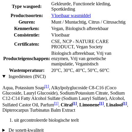
Gekleurde, Functionele kleding,
Type wasgoed:
Sportkleding
Productsoorten:
Vloeibaar wasmiddel
Geuren:
Munt / Muntachtig, Citrus / Citrusachtig
Kenmerken:
Vegan, Biologisch afbreekbaar
Consistentie:
Vloeibaar
CSE, NCP - NATURE CARE
Certificaten:
PRODUCT, Vegan Society
Biologisch afbreekbaar, Vrij van
Producteigenschappen:
enzymen, Vrij van genetische
manipulatie, Veganistisch
Wastemperatuur:
20°C, 30°C, 40°C, 50°C, 60°C
Ingrediënten (INCI)
[1]
Aqua, Potassium Soap
, Alkylpolyglucoside C8-C16 (Coco
Glucoside, Lauryl Glucoside), Sodium/Potassium Citrate, Sodium
C12-C14 Fatty Alcohol Sulfate (Sodium Lauryl Sulfate), Alcohol,
[1]
[1]
[1]
[1]
Sulfated Castor Oil, Parfum
,
Citral
,
Limonene
,
Linalool
,
Dipterocarpus Turbinatus Balm Extract
uit gecontroleerde biologische teelt
De sonett-kwaliteit