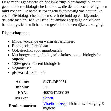
Deze zeep is gebaseerd op hoogwaardige plantaardige oliën uit
gecontroleerde biologische landbouw, die de huid zacht reinigen en
mild voeden. De hemelse rozengeur is afkomstig van natuurlijke,
essentiële biologische oliën en streelt de huid op een bijzonder
delicate manier. De alkalische, huidmilde zeep is geschikt voor
handen, gezicht en lichaam en geeft de huid een rijke verzorging.
Eigenschappen:
Milde, voedende en warm geparfumeerd
Biologisch afbreekbaar
Ook geschikt voor muurbeugels
Met hoogwaardige biologische kokosnoot en biologische
olijfolie
100% gecertificeerd biologisch
Veganistisch
pH-waarde: 8,5 - 9,5
Art. nr.:
SNT--DE2051
Inhoud:
1 L
EAN:
4007547205109
Merken:
Sonett
Vloeibare zeep
, Lichaamsverzorging &
Productsoorten:
hygiëne