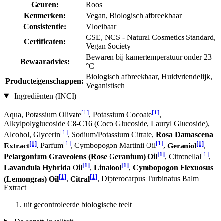
Geuren:
Roos
Kenmerken:
Vegan, Biologisch afbreekbaar
Consistentie:
Vloeibaar
CSE, NCS - Natural Cosmetics Standard,
Certificaten:
Vegan Society
Bewaren bij kamertemperatuur onder 23
Bewaaradvies:
°C
Biologisch afbreekbaar, Huidvriendelijk,
Producteigenschappen:
Veganistisch
Ingrediënten (INCI)
[1]
[1]
Aqua, Potassium Olivate
, Potassium Cocoate
,
Alkylpolyglucoside C8-C16 (Coco Glucoside, Lauryl Glucoside),
[1]
Alcohol, Glycerin
, Sodium/Potassium Citrate,
Rosa Damascena
[1]
[1]
[1]
[1]
Extract
, Parfum
, Cymbopogon Martinii Oil
,
Geraniol
,
[1]
[1]
Pelargonium Graveolens (Rose Geranium) Oil
, Citronellal
,
[1]
[1]
Lavandula Hybrida Oil
,
Linalool
,
Cymbopogon Flexuosus
[1]
[1]
(Lemongras) Oil
,
Citral
, Dipterocarpus Turbinatus Balm
Extract
uit gecontroleerde biologische teelt