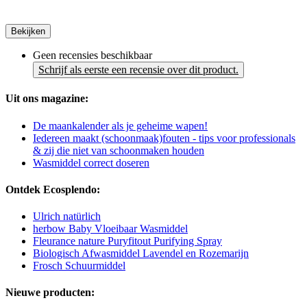
Bekijken
Geen recensies beschikbaar
Schrijf als eerste een recensie over dit product.
Uit ons magazine:
De maankalender als je geheime wapen!
Iedereen maakt (schoonmaak)fouten - tips voor professionals
& zij die niet van schoonmaken houden
Wasmiddel correct doseren
Ontdek Ecosplendo:
Ulrich natürlich
herbow Baby Vloeibaar Wasmiddel
Fleurance nature Puryfitout Purifying Spray
Biologisch Afwasmiddel Lavendel en Rozemarijn
Frosch Schuurmiddel
Nieuwe producten: