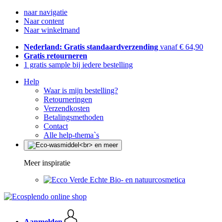
naar navigatie
Naar content
Naar winkelmand
Nederland: Gratis standaardverzending
vanaf € 64,90
Gratis retourneren
1 gratis sample bij iedere bestelling
Help
Waar is mijn bestelling?
Retourneringen
Verzendkosten
Betalingsmethoden
Contact
Alle help-thema`s
Meer inspiratie
Echte Bio- en natuurcosmetica
Aanmelden