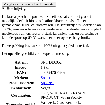
Voeg beide toe aan het winkelmandje
Beschrijving
De krasvrije schuurspons van Sonett bestaat voor het grootst
mogelijke deel uit biologisch afbreekbare grondstoffen en is
gemaakt van 100% cellulosevezels. De schuurzijde is voorzien van
100% gemalen schalen van amandelen en hazelnoten en verwijdert
moeiteloos vuil van roestvrij staal, keramiek, glas en porselein. Je
kunt de spons op 60 °C wassen en keer op keer hergebruiken.
De verpakking bestaat voor 100% uit gerecycled materiaal.
Let op:
Niet geschikt voor koper en messing.
Art. nr.:
SNT-DE6052
Inhoud:
1 Pkg
EAN:
4007547605206
Merken:
Sonett
Productsoorten:
Sponzen
Kenmerken:
Vegan
CSE, NCP - NATURE CARE
Certificaten:
PRODUCT, Vegan Society
Vaatwerk, Glas, Keramiek,
Toepassingsgebied: