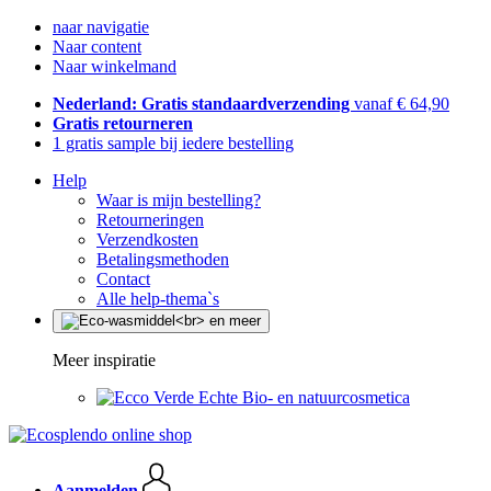
naar navigatie
Naar content
Naar winkelmand
Nederland: Gratis standaardverzending
vanaf € 64,90
Gratis retourneren
1 gratis sample bij iedere bestelling
Help
Waar is mijn bestelling?
Retourneringen
Verzendkosten
Betalingsmethoden
Contact
Alle help-thema`s
Meer inspiratie
Echte Bio- en natuurcosmetica
Aanmelden