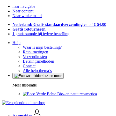
naar navigatie
Naar content
Naar winkelmand
Nederland: Gratis standaardverzending
vanaf € 64,90
Gratis retourneren
1 gratis sample bij iedere bestelling
Help
Waar is mijn bestelling?
Retourneringen
Verzendkosten
Betalingsmethoden
Contact
Alle help-thema`s
Meer inspiratie
Echte Bio- en natuurcosmetica
Aanmelden