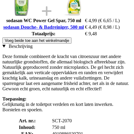
sodasan WC Power Gel Spar, 750 ml
€ 4,99
(€ 6,65 / L)
sodasan Douche- & Badreiniger, 500 ml
€ 4,49
(€ 8,98 / L)
Totaalprijs:
€ 9,48
Voeg beide toe aan het winkelmandje
Beschrijving
Deze formule combineert de kracht van citroenzuur met andere
natuurlijke grondstoffen, die allemaal biologisch afbreekbaar zijn.
Natuurlijk geproduceerd zonder microplastics. De gel hecht zich
gemakkelijk aan verticale oppervlakken en randen en verwijdert
krachtig kalk, urineaanslag en andere vuilafzettingen. De
sparrengeur laat een aangename frisheid achter, net als in de natuur.
Gewoon echt groen, echt natuurlijk en echt effectief!
Toepassing:
Gelijkmatig in de toiletpot verdelen en kort laten inwerken.
Borstelen en spoelen.
Art. nr.:
SCT-2070
Inhoud:
750 ml
EAN:
4019886020701