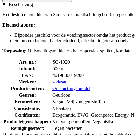
Beschrijving
Het desinfectiemiddel van Sodasan is praktisch in gebruik en geschikt
Eigenschappen:
Bijzonder geschikt voor de voedingssector omdat het product g
Schimmeldodend, bacteriedodend, effectief tegen salmonella
Toepassing:
Ontsmettingsmiddel op het oppervlak spuiten, kort late
Art. nr.:
SO-1920
Inhoud:
500 ml
EAN:
4019886019200
Merken:
sodasan
Productsoorten:
Ontsmettingsmiddel
Geuren:
Geurloos
Kenmerken:
Vegan, Vrij van geurstoffen
Consistentie:
Vloeibaar
Certificaten:
Ecogarantie, EWG, Greenpeace Energ
Producteigenschappen:
Vrij van geurstoffen, Veganistisch
Reinigingseffect:
Tegen bacteriën
!
Gebruik biociden voorzichtig. Lees voor gebruik altijd het etiket en 