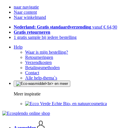
naar navigatie
Naar content
Naar winkelmand
Nederland: Gratis standaardverzending
vanaf € 64,90
Gratis retourneren
1 gratis sample bij iedere bestelling
Help
Waar is mijn bestelling?
Retourneringen
Verzendkosten
Betalingsmethoden
Contact
Alle help-thema`s
Meer inspiratie
Echte Bio- en natuurcosmetica
Aanmelden