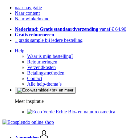
naar navigatie
Naar content
Naar winkelmand
Nederland: Gratis standaardverzending
vanaf € 64,90
Gratis retourneren
1 gratis sample bij iedere bestelling
Help
Waar is mijn bestelling?
Retourneringen
Verzendkosten
Betalingsmethoden
Contact
Alle help-thema`s
Meer inspiratie
Echte Bio- en natuurcosmetica
Aanmelden