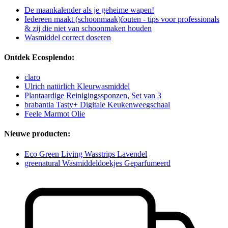
De maankalender als je geheime wapen!
Iedereen maakt (schoonmaak)fouten - tips voor professionals
& zij die niet van schoonmaken houden
Wasmiddel correct doseren
Ontdek Ecosplendo:
claro
Ulrich natürlich Kleurwasmiddel
Plantaardige Reinigingssponzen, Set van 3
brabantia Tasty+ Digitale Keukenweegschaal
Feele Marmot Olie
Nieuwe producten:
Eco Green Living Wasstrips Lavendel
greenatural Wasmiddeldoekjes Geparfumeerd