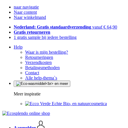
naar navigatie
Naar content
Naar winkelmand
Nederland: Gratis standaardverzending
vanaf € 64,90
Gratis retourneren
1 gratis sample bij iedere bestelling
Help
Waar is mijn bestelling?
Retourneringen
Verzendkosten
Betalingsmethoden
Contact
Alle help-thema`s
Meer inspiratie
Echte Bio- en natuurcosmetica
Aanmelden