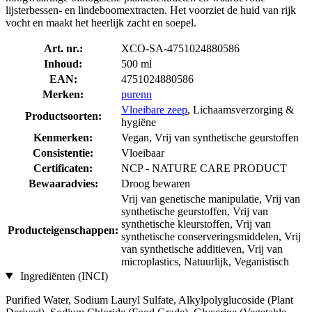
lijsterbessen- en lindeboomextracten. Het voorziet de huid van rijk
vocht en maakt het heerlijk zacht en soepel.
Art. nr.:
XCO-SA-4751024880586
Inhoud:
500 ml
EAN:
4751024880586
Merken:
purenn
Vloeibare zeep
, Lichaamsverzorging &
Productsoorten:
hygiëne
Kenmerken:
Vegan, Vrij van synthetische geurstoffen
Consistentie:
Vloeibaar
Certificaten:
NCP - NATURE CARE PRODUCT
Bewaaradvies:
Droog bewaren
Vrij van genetische manipulatie, Vrij van
synthetische geurstoffen, Vrij van
synthetische kleurstoffen, Vrij van
Producteigenschappen:
synthetische conserveringsmiddelen, Vrij
van synthetische additieven, Vrij van
microplastics, Natuurlijk, Veganistisch
Ingrediënten (INCI)
Purified Water, Sodium Lauryl Sulfate, Alkylpolyglucoside (Plant