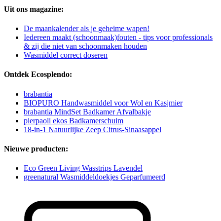
Uit ons magazine:
De maankalender als je geheime wapen!
Iedereen maakt (schoonmaak)fouten - tips voor professionals
& zij die niet van schoonmaken houden
Wasmiddel correct doseren
Ontdek Ecosplendo:
brabantia
BIOPURO Handwasmiddel voor Wol en Kasjmier
brabantia MindSet Badkamer Afvalbakje
pierpaoli ekos Badkamerschuim
18-in-1 Natuurlijke Zeep Citrus-Sinaasappel
Nieuwe producten:
Eco Green Living Wasstrips Lavendel
greenatural Wasmiddeldoekjes Geparfumeerd