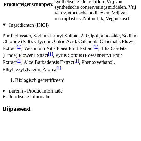
synthetische kleurstoffen, Vrij van
Producteigenschappen:
synthetische conserveringsmiddelen, Vrij
van synthetische additieven, Vrij van
microplastics, Natuurlijk, Veganistisch
Ingrediënten (INCI)
Purified Water, Sodium Lauryl Sulfate, Alkylpolyglucoside, Sodium
Chloride (Salt), Glycerin, Citric Acid, Calendula Officinalis Flower
[1]
[1]
Extract
, Vaccinium Vitis Idaea Fruit Extract
, Tilia Cordata
[1]
(Linde) Flower Extract
, Pyrus Sorbus (Rowanberry) Fruit
[1]
[1]
Extract
, Aloe Barbadensis Extract
, Phenoxyethanol,
[1]
Ethylhexylglycerin, Aroma
Biologisch gecertificeerd
purenn - Productinformatie
Juridische informatie
Bijpassend