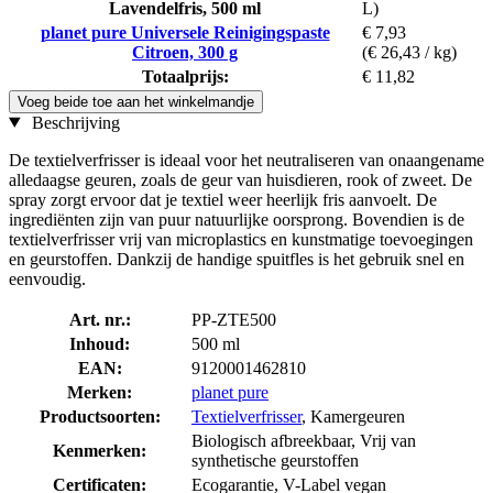
Lavendelfris, 500 ml
L)
planet pure Universele Reinigingspaste
€ 7,93
Citroen, 300 g
(€ 26,43 / kg)
Totaalprijs:
€ 11,82
Voeg beide toe aan het winkelmandje
Beschrijving
De textielverfrisser is ideaal voor het neutraliseren van onaangename
alledaagse geuren, zoals de geur van huisdieren, rook of zweet. De
spray zorgt ervoor dat je textiel weer heerlijk fris aanvoelt. De
ingrediënten zijn van puur natuurlijke oorsprong. Bovendien is de
textielverfrisser vrij van microplastics en kunstmatige toevoegingen
en geurstoffen. Dankzij de handige spuitfles is het gebruik snel en
eenvoudig.
Art. nr.:
PP-ZTE500
Inhoud:
500 ml
EAN:
9120001462810
Merken:
planet pure
Productsoorten:
Textielverfrisser
, Kamergeuren
Biologisch afbreekbaar, Vrij van
Kenmerken:
synthetische geurstoffen
Certificaten:
Ecogarantie, V-Label vegan