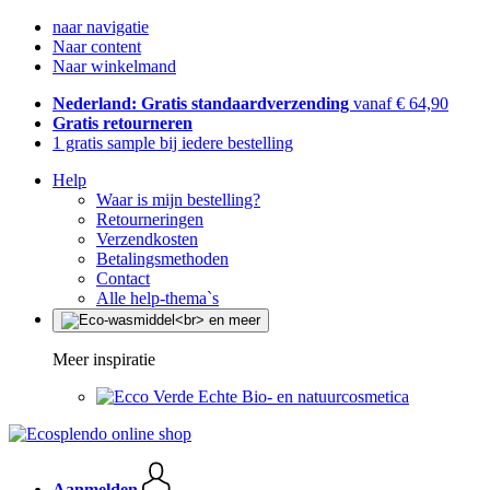
naar navigatie
Naar content
Naar winkelmand
Nederland: Gratis standaardverzending
vanaf € 64,90
Gratis retourneren
1 gratis sample bij iedere bestelling
Help
Waar is mijn bestelling?
Retourneringen
Verzendkosten
Betalingsmethoden
Contact
Alle help-thema`s
Meer inspiratie
Echte Bio- en natuurcosmetica
Aanmelden