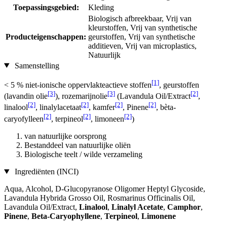
Toepassingsgebied:
Kleding
Biologisch afbreekbaar, Vrij van
kleurstoffen, Vrij van synthetische
Producteigenschappen:
geurstoffen, Vrij van synthetische
additieven, Vrij van microplastics,
Natuurlijk
Samenstelling
[1]
< 5 % niet-ionische oppervlakteactieve stoffen
, geurstoffen
[3]
[3]
[2]
(lavandin olie
), rozemarijnolie
(Lavandula Oil/Extract
,
[2]
[2]
[2]
[2]
linalool
, linalylacetaat
, kamfer
, Pinene
, bèta-
[2]
[2]
[2]
caryofylleen
, terpineol
, limoneen
)
van natuurlijke oorsprong
Bestanddeel van natuurlijke oliën
Biologische teelt / wilde verzameling
Ingrediënten (INCI)
Aqua, Alcohol, D-Glucopyranose Oligomer Heptyl Glycoside,
Lavandula Hybrida Grosso Oil, Rosmarinus Officinalis Oil,
Lavandula Oil/Extract,
Linalool
,
Linalyl Acetate
,
Camphor
,
Pinene
,
Beta-Caryophyllene
,
Terpineol
,
Limonene