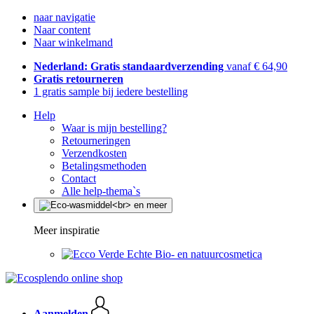
naar navigatie
Naar content
Naar winkelmand
Nederland: Gratis standaardverzending
vanaf € 64,90
Gratis retourneren
1 gratis sample bij iedere bestelling
Help
Waar is mijn bestelling?
Retourneringen
Verzendkosten
Betalingsmethoden
Contact
Alle help-thema`s
Meer inspiratie
Echte Bio- en natuurcosmetica
Aanmelden