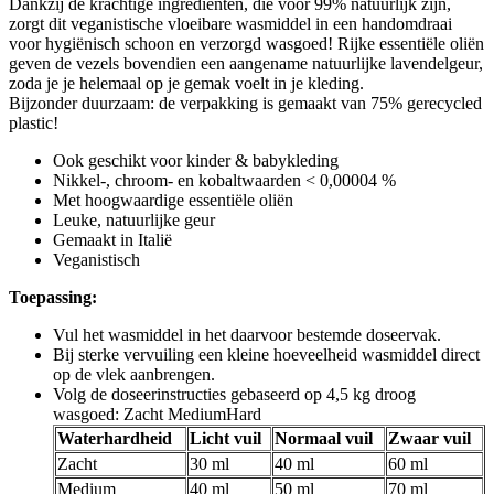
Dankzij de krachtige ingrediënten, die voor 99% natuurlijk zijn,
zorgt dit veganistische vloeibare wasmiddel in een handomdraai
voor hygiënisch schoon en verzorgd wasgoed! Rijke essentiële oliën
geven de vezels bovendien een aangename natuurlijke lavendelgeur,
zoda je je helemaal op je gemak voelt in je kleding.
Bijzonder duurzaam: de verpakking is gemaakt van 75% gerecycled
plastic!
Ook geschikt voor kinder & babykleding
Nikkel-, chroom- en kobaltwaarden < 0,00004 %
Met hoogwaardige essentiële oliën
Leuke, natuurlijke geur
Gemaakt in Italië
Veganistisch
Toepassing:
Vul het wasmiddel in het daarvoor bestemde doseervak.
Bij sterke vervuiling een kleine hoeveelheid wasmiddel direct
op de vlek aanbrengen.
Volg de doseerinstructies gebaseerd op 4,5 kg droog
wasgoed: Zacht MediumHard
Waterhardheid
Licht vuil
Normaal vuil
Zwaar vuil
Zacht
30 ml
40 ml
60 ml
Medium
40 ml
50 ml
70 ml