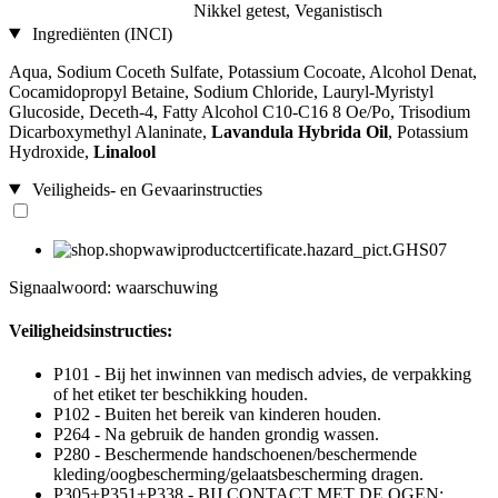
Nikkel getest, Veganistisch
Ingrediënten (INCI)
Aqua, Sodium Coceth Sulfate, Potassium Cocoate, Alcohol Denat,
Cocamidopropyl Betaine, Sodium Chloride, Lauryl-Myristyl
Glucoside, Deceth-4, Fatty Alcohol C10-C16 8 Oe/Po, Trisodium
Dicarboxymethyl Alaninate,
Lavandula Hybrida Oil
, Potassium
Hydroxide,
Linalool
Veiligheids- en Gevaarinstructies
Signaalwoord: waarschuwing
Veiligheidsinstructies:
P101 - Bij het inwinnen van medisch advies, de verpakking
of het etiket ter beschikking houden.
P102 - Buiten het bereik van kinderen houden.
P264 - Na gebruik de handen grondig wassen.
P280 - Beschermende handschoenen/beschermende
kleding/oogbescherming/gelaatsbescherming dragen.
P305+P351+P338 - BIJ CONTACT MET DE OGEN: