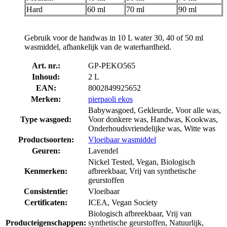
Hard
60 ml
70 ml
90 ml
Gebruik voor de handwas in 10 L water 30, 40 of 50 ml
wasmiddel, afhankelijk van de waterhardheid.
Art. nr.:
GP-PEKO565
Inhoud:
2 L
EAN:
8002849925652
Merken:
pierpaoli ekos
Babywasgoed, Gekleurde, Voor alle was,
Type wasgoed:
Voor donkere was, Handwas, Kookwas,
Onderhoudsvriendelijke was, Witte was
Productsoorten:
Vloeibaar wasmiddel
Geuren:
Lavendel
Nickel Tested, Vegan, Biologisch
Kenmerken:
afbreekbaar, Vrij van synthetische
geurstoffen
Consistentie:
Vloeibaar
Certificaten:
ICEA, Vegan Society
Biologisch afbreekbaar, Vrij van
Producteigenschappen:
synthetische geurstoffen, Natuurlijk,