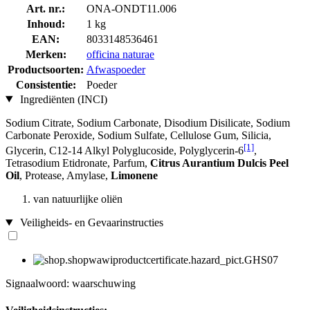
Art. nr.:
ONA-ONDT11.006
Inhoud:
1 kg
EAN:
8033148536461
Merken:
officina naturae
Productsoorten:
Afwaspoeder
Consistentie:
Poeder
Ingrediënten (INCI)
Sodium Citrate, Sodium Carbonate, Disodium Disilicate, Sodium
Carbonate Peroxide, Sodium Sulfate, Cellulose Gum, Silicia,
[1]
Glycerin, C12-14 Alkyl Polyglucoside, Polyglycerin-6
,
Tetrasodium Etidronate, Parfum,
Citrus Aurantium Dulcis Peel
Oil
, Protease, Amylase,
Limonene
van natuurlijke oliën
Veiligheids- en Gevaarinstructies
Signaalwoord: waarschuwing