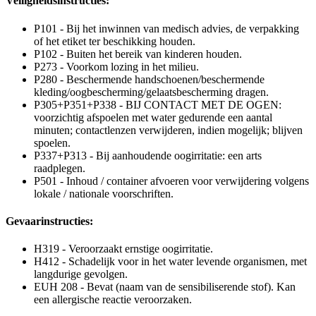
Veiligheidsinstructies:
P101 - Bij het inwinnen van medisch advies, de verpakking
of het etiket ter beschikking houden.
P102 - Buiten het bereik van kinderen houden.
P273 - Voorkom lozing in het milieu.
P280 - Beschermende handschoenen/beschermende
kleding/oogbescherming/gelaatsbescherming dragen.
P305+P351+P338 - BIJ CONTACT MET DE OGEN:
voorzichtig afspoelen met water gedurende een aantal
minuten; contactlenzen verwijderen, indien mogelijk; blijven
spoelen.
P337+P313 - Bij aanhoudende oogirritatie: een arts
raadplegen.
P501 - Inhoud / container afvoeren voor verwijdering volgens
lokale / nationale voorschriften.
Gevaarinstructies:
H319 - Veroorzaakt ernstige oogirritatie.
H412 - Schadelijk voor in het water levende organismen, met
langdurige gevolgen.
EUH 208 - Bevat (naam van de sensibiliserende stof). Kan
een allergische reactie veroorzaken.