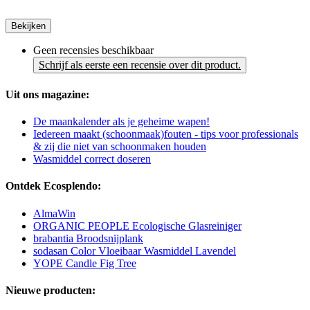
Bekijken
Geen recensies beschikbaar
Schrijf als eerste een recensie over dit product.
Uit ons magazine:
De maankalender als je geheime wapen!
Iedereen maakt (schoonmaak)fouten - tips voor professionals
& zij die niet van schoonmaken houden
Wasmiddel correct doseren
Ontdek Ecosplendo:
AlmaWin
ORGANIC PEOPLE Ecologische Glasreiniger
brabantia Broodsnijplank
sodasan Color Vloeibaar Wasmiddel Lavendel
YOPE Candle Fig Tree
Nieuwe producten: