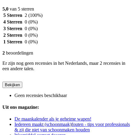
5,0
van 5 sterren
5 Sterren
2
(100%)
4 Sterren
0
(0%)
3 Sterren
0
(0%)
2 Sterren
0
(0%)
1 Sterren
0
(0%)
2
beoordelingen
Er zijn nog geen recensies in het Nederlands, maar 2 recensies in
een andere talen.
Bekijken
Geen recensies beschikbaar
Uit ons magazine:
De maankalender als je geheime wapen!
Iedereen maakt (schoonmaak)fouten - tips voor professionals
& zij die niet van schoonmaken houden