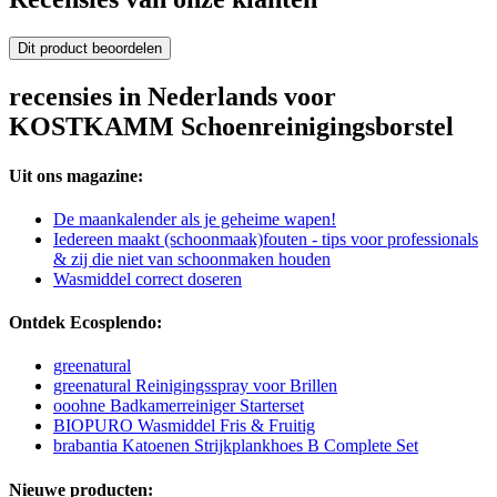
Dit product beoordelen
recensies in Nederlands voor
KOSTKAMM Schoenreinigingsborstel
Uit ons magazine:
De maankalender als je geheime wapen!
Iedereen maakt (schoonmaak)fouten - tips voor professionals
& zij die niet van schoonmaken houden
Wasmiddel correct doseren
Ontdek Ecosplendo:
greenatural
greenatural Reinigingsspray voor Brillen
ooohne Badkamerreiniger Starterset
BIOPURO Wasmiddel Fris & Fruitig
brabantia Katoenen Strijkplankhoes B Complete Set
Nieuwe producten: