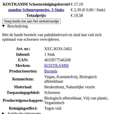
KOSTKAMM Schoenreinigingsborstel
€ 17,19
pandoo Schuursponsjes, 3 Stuks
€ 2,39
(€ 0,80 / Stuk)
Totaalprijs:
€ 19,58
Voeg beide toe aan het winkelmandje
Beschrijving
Met de harde borstels van palmbladvezel en sisal laat vuil zich
optimaal van schoenen verwijderen.
Art. nr.:
XEC-KOS-5462
Inhoud:
1 Stuk
EAN:
4033977546208
Merken:
KOSTKAMM
Productsoorten:
Borstels
Vegan, Kunststofvrij, Biologisch
Kenmerken:
afbreekbaar
Materiaal:
Beukenhout, Natuurlijke vezels
Toepassingsgebied:
Schoenen
Biologisch afbreekbaar, Vrij van plastic,
Producteigenschappen:
Veganistisch
Reinigingseffect:
Tegen vuil
Juridische informatie