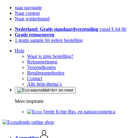
naar navigatie
Naar content
Naar winkelmand
Nederland: Gratis standaardverzending
vanaf € 64,90
Gratis retourneren
1 gratis sample bij iedere bestelling
Help
Waar is mijn bestelling?
Retourneringen
Verzendkosten
Betalingsmethoden
Contact
Alle help-thema`s
Meer inspiratie
Echte Bio- en natuurcosmetica
Aanmelden