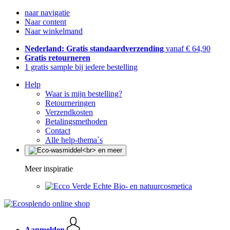
naar navigatie
Naar content
Naar winkelmand
Nederland: Gratis standaardverzending
vanaf € 64,90
Gratis retourneren
1 gratis sample bij iedere bestelling
Help
Waar is mijn bestelling?
Retourneringen
Verzendkosten
Betalingsmethoden
Contact
Alle help-thema`s
Meer inspiratie
Echte Bio- en natuurcosmetica
Aanmelden