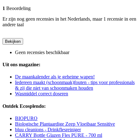
1
Beoordeling
Er zijn nog geen recensies in het Nederlands, maar 1 recensie in een
andere taal
Bekijken
Geen recensies beschikbaar
Uit ons magazine:
De maankalender als je geheime wapen!
Iedereen maakt (schoonmaak)fouten - tips voor professionals
& zij die niet van schoonmaken houden
Wasmiddel correct doseren
Ontdek Ecosplendo:
BIOPURO
Biologische Plantaardige Zeep Vloeibaar Sensitive
bluu cleanions - Drinkflesreiniger
CARRY Bottle Glazen Fles PURE - 700 ml