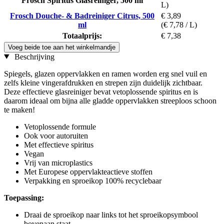
Frosch Spiritus Glasreiniger, 500 ml
L)
Frosch Douche- & Badreiniger Citrus, 500
€ 3,89
ml
(€ 7,78 / L)
Totaalprijs:
€ 7,38
Voeg beide toe aan het winkelmandje
Beschrijving
Spiegels, glazen oppervlakken en ramen worden erg snel vuil en
zelfs kleine vingerafdrukken en strepen zijn duidelijk zichtbaar.
Deze effectieve glasreiniger bevat vetoplossende spiritus en is
daarom ideaal om bijna alle gladde oppervlakken streeploos schoon
te maken!
Vetoplossende formule
Ook voor autoruiten
Met effectieve spiritus
Vegan
Vrij van microplastics
Met Europese oppervlakteactieve stoffen
Verpakking en sproeikop 100% recyclebaar
Toepassing:
Draai de sproeikop naar links tot het sproeikopsymbool
bovenaan staat.