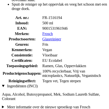
Spuit de reiniger op het oppervlak en veeg het schoon met een
droge doek.
Art. nr.:
FR-1516194
Inhoud:
500 ml
EAN:
9001531961946
Merken:
Frosch
Productsoorten:
Glasreiniger
Geuren:
Fris
Kenmerken:
Vegan
Consistentie:
Vloeibaar
Certificaten:
EU Ecolabel
Toepassingsgebied:
Ramen, Glas, Oppervlakken
100% recyclerbaar, Vrij van
Producteigenschappen:
microplastics, Natuurlijk, Veganistisch
Reinigingseffect:
Tegen vet, Tegen strepen
Ingrediënten (INCI)
Aqua, Alcohol, Butoxypropanol, Mek, Sodium Laureth Sulfate,
Colorant
Meer informatie over de nieuwe sproeikop van Frosch