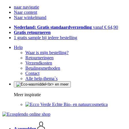
naar navigatie
Naar content
Naar winkelmand
Nederland: Gratis standaardverzending
vanaf € 64,90
Gratis retourneren
1 gratis sample bij iedere bestelling
Help
Waar is mijn bestelling?
Retourneringen
Verzendkosten
Betalingsmethoden
Contact
Alle help-thema`s
Meer inspiratie
Echte Bio- en natuurcosmetica
Aanmelden