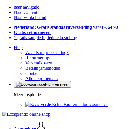
naar navigatie
Naar content
Naar winkelmand
Nederland: Gratis standaardverzending
vanaf € 64,90
Gratis retourneren
1 gratis sample bij iedere bestelling
Help
Waar is mijn bestelling?
Retourneringen
Verzendkosten
Betalingsmethoden
Contact
Alle help-thema`s
Meer inspiratie
Echte Bio- en natuurcosmetica
Aanmelden