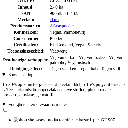
Art. nr.:
CLA-C031129
Inhoud:
2,40 kg
EAN:
9005835314323
Merken:
claro
Productsoorten:
Afwaspoeder
Kenmerken:
Vegan, Palmolievrij
Consistentie:
Poeder
Certificaten:
EU Ecolabel, Vegan Society
Toepassingsgebied:
Vaatwerk
Vrij van chloor, Vrij van fosfaat, Vrij van
Producteigenschappen:
palmolie, Veganistisch
Reinigingseffect:
Tegen vlekken, Tegen kalk, Tegen vuil
Samenstelling
15-30% op zuurstof gebaseerd bleekmiddel, 5-15% polycarboxylate,
< 5 % niet-ionische oppervlakteactieve stoffen, phosphonate,
protease, amylase, geurstoffen
Veiligheids- en Gevaarinstructies