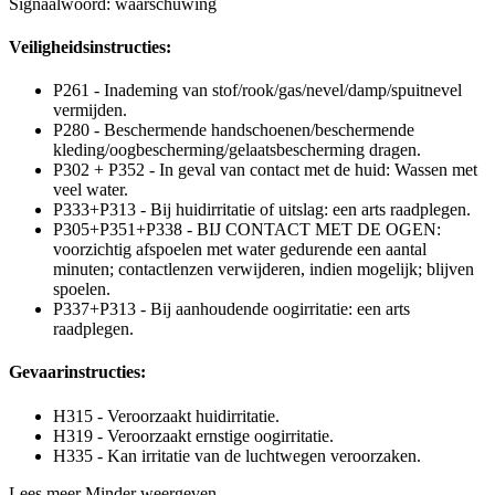
Signaalwoord: waarschuwing
Veiligheidsinstructies:
P261 - Inademing van stof/rook/gas/nevel/damp/spuitnevel
vermijden.
P280 - Beschermende handschoenen/beschermende
kleding/oogbescherming/gelaatsbescherming dragen.
P302 + P352 - In geval van contact met de huid: Wassen met
veel water.
P333+P313 - Bij huidirritatie of uitslag: een arts raadplegen.
P305+P351+P338 - BIJ CONTACT MET DE OGEN:
voorzichtig afspoelen met water gedurende een aantal
minuten; contactlenzen verwijderen, indien mogelijk; blijven
spoelen.
P337+P313 - Bij aanhoudende oogirritatie: een arts
raadplegen.
Gevaarinstructies:
H315 - Veroorzaakt huidirritatie.
H319 - Veroorzaakt ernstige oogirritatie.
H335 - Kan irritatie van de luchtwegen veroorzaken.
Lees meer
Minder weergeven