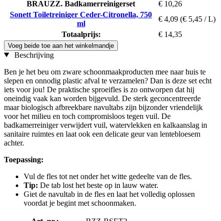
BRAUZZ. Badkamerreinigerset
€ 10,26
Sonett Toiletreiniger Ceder-Citronella, 750
€ 4,09
(€ 5,45 / L)
ml
Totaalprijs:
€ 14,35
Voeg beide toe aan het winkelmandje
Beschrijving
Ben je het beu om zware schoonmaakproducten mee naar huis te
slepen en onnodig plastic afval te verzamelen? Dan is deze set echt
iets voor jou! De praktische sproeifles is zo ontworpen dat hij
oneindig vaak kan worden bijgevuld. De sterk geconcentreerde
maar biologisch afbreekbare navultabs zijn bijzonder vriendelijk
voor het milieu en toch compromisloos tegen vuil. De
badkamerreiniger verwijdert vuil, watervlekken en kalkaanslag in
sanitaire ruimtes en laat ook een delicate geur van lentebloesem
achter.
Toepassing:
Vul de fles tot net onder het witte gedeelte van de fles.
Tip:
De tab lost het beste op in lauw water.
Giet de navultab in de fles en laat het volledig oplossen
voordat je begint met schoonmaken.