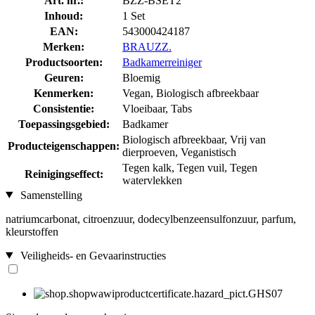
Art. nr.:
BZZ-BSET2
Inhoud:
1 Set
EAN:
543000424187
Merken:
BRAUZZ.
Productsoorten:
Badkamerreiniger
Geuren:
Bloemig
Kenmerken:
Vegan, Biologisch afbreekbaar
Consistentie:
Vloeibaar, Tabs
Toepassingsgebied:
Badkamer
Biologisch afbreekbaar, Vrij van
Producteigenschappen:
dierproeven, Veganistisch
Tegen kalk, Tegen vuil, Tegen
Reinigingseffect:
watervlekken
Samenstelling
natriumcarbonat, citroenzuur, dodecylbenzeensulfonzuur, parfum,
kleurstoffen
Veiligheids- en Gevaarinstructies