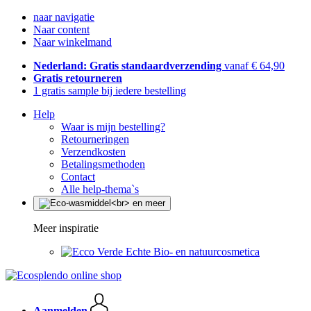
naar navigatie
Naar content
Naar winkelmand
Nederland: Gratis standaardverzending
vanaf € 64,90
Gratis retourneren
1 gratis sample bij iedere bestelling
Help
Waar is mijn bestelling?
Retourneringen
Verzendkosten
Betalingsmethoden
Contact
Alle help-thema`s
Meer inspiratie
Echte Bio- en natuurcosmetica
Aanmelden