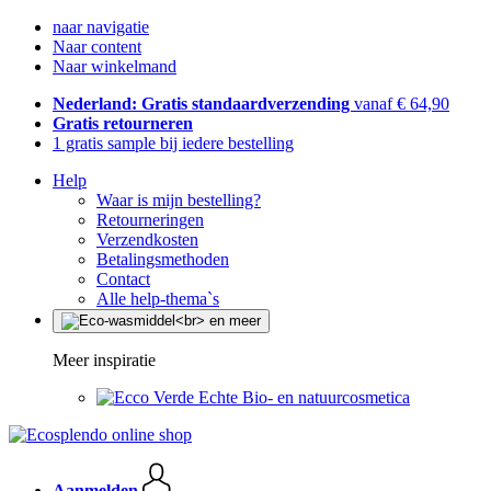
naar navigatie
Naar content
Naar winkelmand
Nederland: Gratis standaardverzending
vanaf € 64,90
Gratis retourneren
1 gratis sample bij iedere bestelling
Help
Waar is mijn bestelling?
Retourneringen
Verzendkosten
Betalingsmethoden
Contact
Alle help-thema`s
Meer inspiratie
Echte Bio- en natuurcosmetica
Aanmelden