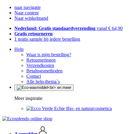
naar navigatie
Naar content
Naar winkelmand
Nederland: Gratis standaardverzending
vanaf € 64,90
Gratis retourneren
1 gratis sample bij iedere bestelling
Help
Waar is mijn bestelling?
Retourneringen
Verzendkosten
Betalingsmethoden
Contact
Alle help-thema`s
Meer inspiratie
Echte Bio- en natuurcosmetica
Aanmelden