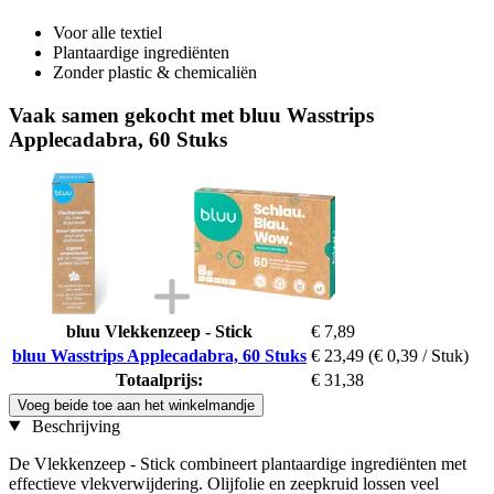
Voor alle textiel
Plantaardige ingrediënten
Zonder plastic & chemicaliën
Vaak samen gekocht met bluu Wasstrips
Applecadabra, 60 Stuks
bluu Vlekkenzeep - Stick
€ 7,89
bluu Wasstrips Applecadabra, 60 Stuks
€ 23,49
(€ 0,39 / Stuk)
Totaalprijs:
€ 31,38
Voeg beide toe aan het winkelmandje
Beschrijving
De Vlekkenzeep - Stick combineert plantaardige ingrediënten met
effectieve vlekverwijdering. Olijfolie en zeepkruid lossen veel