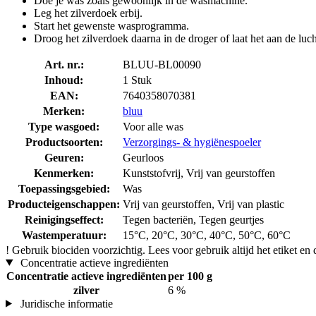
Doe je was zoals gewoonlijk in de wasmachine.
Leg het zilverdoek erbij.
Start het gewenste wasprogramma.
Droog het zilverdoek daarna in de droger of laat het aan de luc
Art. nr.:
BLUU-BL00090
Inhoud:
1 Stuk
EAN:
7640358070381
Merken:
bluu
Type wasgoed:
Voor alle was
Productsoorten:
Verzorgings- & hygiënespoeler
Geuren:
Geurloos
Kenmerken:
Kunststofvrij, Vrij van geurstoffen
Toepassingsgebied:
Was
Producteigenschappen:
Vrij van geurstoffen, Vrij van plastic
Reinigingseffect:
Tegen bacteriën, Tegen geurtjes
Wastemperatuur:
15°C, 20°C, 30°C, 40°C, 50°C, 60°C
!
Gebruik biociden voorzichtig. Lees voor gebruik altijd het etiket en 
Concentratie actieve ingrediënten
Concentratie actieve ingrediënten
per 100 g
zilver
6 %
Juridische informatie