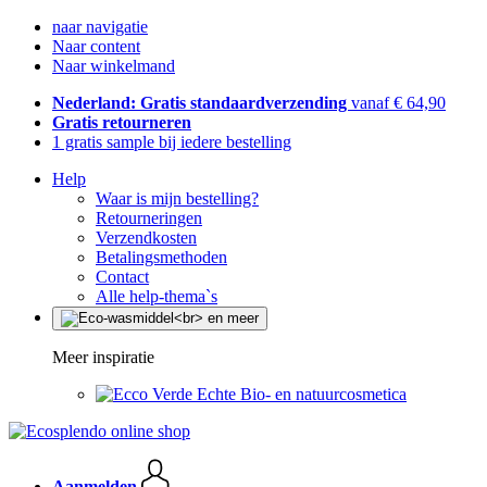
naar navigatie
Naar content
Naar winkelmand
Nederland: Gratis standaardverzending
vanaf € 64,90
Gratis retourneren
1 gratis sample bij iedere bestelling
Help
Waar is mijn bestelling?
Retourneringen
Verzendkosten
Betalingsmethoden
Contact
Alle help-thema`s
Meer inspiratie
Echte Bio- en natuurcosmetica
Aanmelden