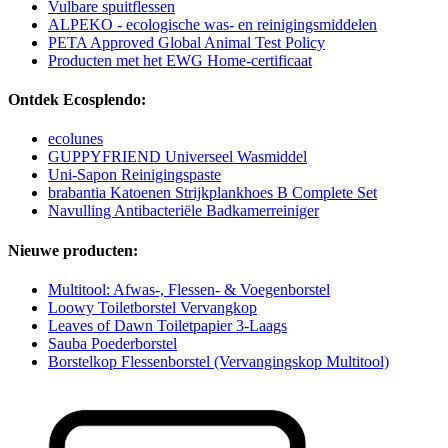
Vulbare spuitflessen
ALPEKO - ecologische was- en reinigingsmiddelen
PETA Approved Global Animal Test Policy
Producten met het EWG Home-certificaat
Ontdek Ecosplendo:
ecolunes
GUPPYFRIEND Universeel Wasmiddel
Uni-Sapon Reinigingspaste
brabantia Katoenen Strijkplankhoes B Complete Set
Navulling Antibacteriële Badkamerreiniger
Nieuwe producten:
Multitool: Afwas-, Flessen- & Voegenborstel
Loowy Toiletborstel Vervangkop
Leaves of Dawn Toiletpapier 3-Laags
Sauba Poederborstel
Borstelkop Flessenborstel (Vervangingskop Multitool)