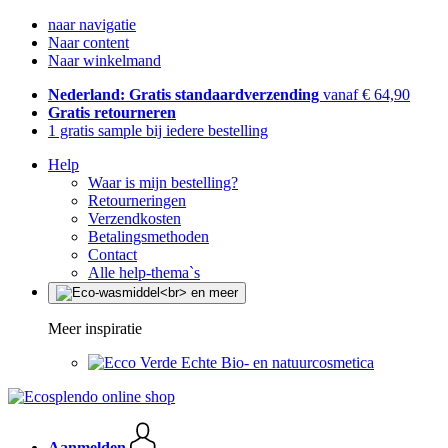
naar navigatie
Naar content
Naar winkelmand
Nederland: Gratis standaardverzending
vanaf € 64,90
Gratis retourneren
1 gratis sample bij iedere bestelling
Help
Waar is mijn bestelling?
Retourneringen
Verzendkosten
Betalingsmethoden
Contact
Alle help-thema`s
Meer inspiratie
Echte Bio- en natuurcosmetica
Aanmelden