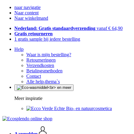
naar navigatie
Naar content
Naar winkelmand
Nederland: Gratis standaardverzending
vanaf € 64,90
Gratis retourneren
1 gratis sample bij iedere bestelling
Help
Waar is mijn bestelling?
Retourneringen
Verzendkosten
Betalingsmethoden
Contact
Alle help-thema`s
Meer inspiratie
Echte Bio- en natuurcosmetica
Aanmelden