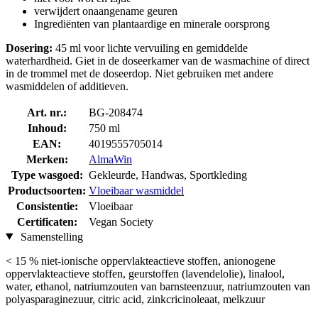
verwijdert onaangename geuren
Ingrediënten van plantaardige en minerale oorsprong
Dosering:
45 ml voor lichte vervuiling en gemiddelde
waterhardheid. Giet in de doseerkamer van de wasmachine of direct
in de trommel met de doseerdop. Niet gebruiken met andere
wasmiddelen of additieven.
Art. nr.:
BG-208474
Inhoud:
750 ml
EAN:
4019555705014
Merken:
AlmaWin
Type wasgoed:
Gekleurde, Handwas, Sportkleding
Productsoorten:
Vloeibaar wasmiddel
Consistentie:
Vloeibaar
Certificaten:
Vegan Society
Samenstelling
< 15 % niet-ionische oppervlakteactieve stoffen, anionogene
oppervlakteactieve stoffen, geurstoffen (lavendelolie), linalool,
water, ethanol, natriumzouten van barnsteenzuur, natriumzouten van
polyasparaginezuur, citric acid, zinkcricinoleaat, melkzuur