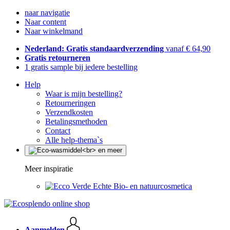
naar navigatie
Naar content
Naar winkelmand
Nederland: Gratis standaardverzending
vanaf € 64,90
Gratis retourneren
1 gratis sample bij iedere bestelling
Help
Waar is mijn bestelling?
Retourneringen
Verzendkosten
Betalingsmethoden
Contact
Alle help-thema`s
Meer inspiratie
Echte Bio- en natuurcosmetica
Aanmelden