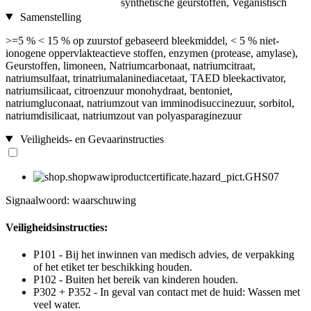
synthetische geurstoffen, Veganistisch
Samenstelling
>=5 % < 15 % op zuurstof gebaseerd bleekmiddel, < 5 % niet-
ionogene oppervlakteactieve stoffen, enzymen (protease, amylase),
Geurstoffen, limoneen, Natriumcarbonaat, natriumcitraat,
natriumsulfaat, trinatriumalaninediacetaat, TAED bleekactivator,
natriumsilicaat, citroenzuur monohydraat, bentoniet,
natriumgluconaat, natriumzout van imminodisuccinezuur, sorbitol,
natriumdisilicaat, natriumzout van polyasparaginezuur
Veiligheids- en Gevaarinstructies
Signaalwoord: waarschuwing
Veiligheidsinstructies:
P101 - Bij het inwinnen van medisch advies, de verpakking
of het etiket ter beschikking houden.
P102 - Buiten het bereik van kinderen houden.
P302 + P352 - In geval van contact met de huid: Wassen met
veel water.