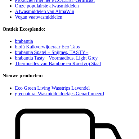
Producten met het ECOCERT-certificaat
Onze populairste afwasmiddelen
Afwasmiddelen van AlmaWin
Vegan vaatwasmiddelen
Ontdek Ecosplendo:
brabantia
biolù Kalkverwijderaar Eco Tabs
brabantia Spatel + Snijmes, TASTY+
brabantia Tasty+ Voorraadbus, Light Grey
Thermosfles van Bamboe en Roestvrij Staal
Nieuwe producten:
Eco Green Living Wasstrips Lavendel
greenatural Wasmiddeldoekjes Geparfumeerd