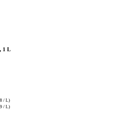
, 1 L
8 / L)
9 / L)