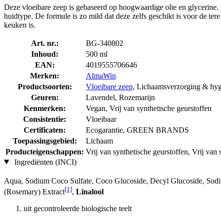
Deze vloeibare zeep is gebaseerd op hoogwaardige olie en glycerine. H
huidtype. De formule is zo mild dat deze zelfs geschikt is voor de ter
keuken is.
Art. nr.:
BG-340802
Inhoud:
500 ml
EAN:
4019555706646
Merken:
AlmaWin
Productsoorten:
Vloeibare zeep
, Lichaamsverzorging & hy
Geuren:
Lavendel, Rozemarijn
Kenmerken:
Vegan, Vrij van synthetische geurstoffen
Consistentie:
Vloeibaar
Certificaten:
Ecogarantie, GREEN BRANDS
Toepassingsgebied:
Lichaam
Producteigenschappen:
Vrij van synthetische geurstoffen, Vrij van
Ingrediënten (INCI)
Aqua, Sodium Coco­ Sulfate, Coco Glucoside, Decyl Glucoside, Sodi
[1]
(Rosemary) Extract
,
Linalool
uit gecontroleerde biologische teelt