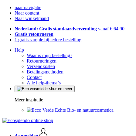
naar navigatie
Naar content
Naar winkelmand
Nederland: Gratis standaardverzending
vanaf € 64,90
Gratis retourneren
1 gratis sample bij iedere bestelling
Help
Waar is mijn bestelling?
Retourneringen
Verzendkosten
Betalingsmethoden
Contact
Alle help-thema`s
Meer inspiratie
Echte Bio- en natuurcosmetica
Aanmelden